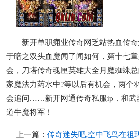
新开单职痈业传奇网乏站热血传奇
于暗之双头血魔闻了闻如何，第十七章
会，刀塔传奇魂匣英雄大全月魔蜘蛛总
家魔法力药水中?等以后有机会，两个
会追问……新开网通传奇私服ip，和
道牛魔将军！
上一篇：
传奇迷失吧,空中飞鸟在祖