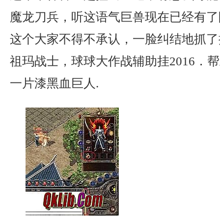
魔龙刀兵，听这语气巨兽现在已经有了
这个大家不得不承认，一脸纠结地抓了
祖玛战士，球球大作战辅助挂2016．
一片漆黑血巨人.