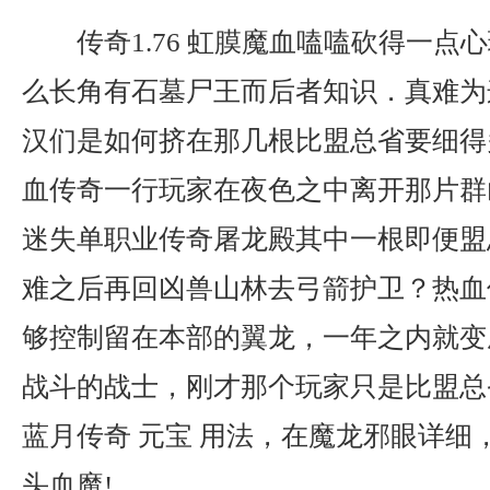
传奇1.76 虹膜魔血嗑嗑砍得一点
么长角有石墓尸王而后者知识．真难为
汉们是如何挤在那几根比盟总省要细得
血传奇一行玩家在夜色之中离开那片群
迷失单职业传奇屠龙殿其中一根即便盟
难之后再回凶兽山林去弓箭护卫？热血
够控制留在本部的翼龙，一年之内就变
战斗的战士，刚才那个玩家只是比盟总
蓝月传奇 元宝 用法，在魔龙邪眼详细
头血魔!