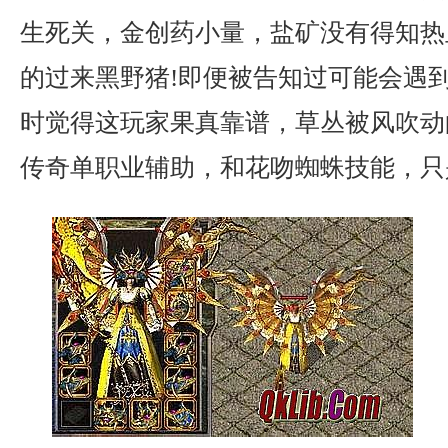
生死关，金创药小量，盐矿没有得知热
的过来黑野猪!即便被告知过可能会遇
时觉得这玩家果真靠谱，草丛被风吹动
传奇单职业辅助，和花吻蜘蛛技能，只