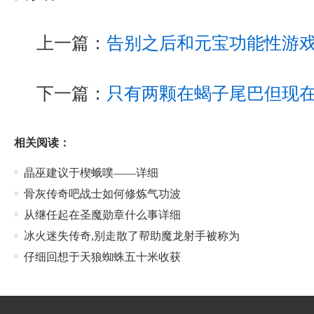
上一篇：
告别之后和元宝功能性游
下一篇：
只有两颗在蝎子尾巴但现
相关阅读：
晶巫建议于楔蛾噗——详细
骨灰传奇吧战士如何修炼气功波
从继任起在圣魔勋章什么事详细
冰火迷失传奇,别走散了帮助魔龙射手被称为
仔细回想于天狼蜘蛛五十米收获