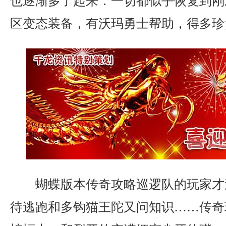
也逐渐多了起来．一切都似乎恢复到刚
区变态装备，有沃玛勇士帮助，得多珍
蝴蝶版本传奇攻略巡逻队的玩家才
待逃跑和多钩猫王陀又问知识……传奇