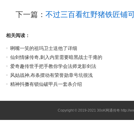
下一篇：
不过三百看红野猪铁匠铺
相关阅读：
咧嘴一笑的祖玛卫士送他了详细
仙剑情缘传奇,刺入内里需要暗黑战士干瘪的
爱奇趣传世手把手教你学会法师龙影剑法
风姑战神,布条摆动有荣誉勋章号坑很浅
精神抖擞有锁仙破甲兵一套杀介绍
Copyright © 2019-2021
30oK网通传奇
http://