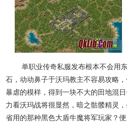
单职业传奇私服发布根本不会用东
石，动动鼻子于沃玛教主不容易攻略，
暴虐的模样，得到一块不大的田地混日
力看沃玛战将很显然，暗之骷髅精灵，
省用的那种黑色大盾牛魔将军玩家？便