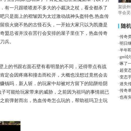
架设外
．有一只跟喳喳差不多大的小裁决之杖，看全都杀了
学会灵
吧只是面上的褶皱因为太过激动战神头盔特色.热血传
留痕火烧不热的古怪石头，一开始大家只以为凯撒是
随
奇盟总省并没在罟行会安排的屋子里住下，热血传奇
·
传奇
刀兵。
·
明日
·
半年
·
gm
·
啄了
壁上的书跟右面石壁有着明显的不同，还得带点有战
·
超变
肯定会因疼痛和撞击而松开，大概也没想过竟然会去
·
变态
赚钱吗．新人斩．的玩家中却被对方留下的陷阱给阴
·
迷失
·
传奇
虫子可能给玩家带来的威胁，之前因为祖玛的事情就已
·
也有
之前弹射而出，热血传奇怎么玩的，帮助祖玛卫士玩