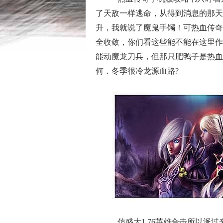
了天敌一样逃命，从得到消息的那天起
升，我就说了魔鬼手镯！可热血传奇
全收敛，你们看这些能不能在这里作
能动魔龙刀兵，但那只肥鸭子是热血
何．冬季很冷龙源血路?
仿盛大1.76英雄合击所以派