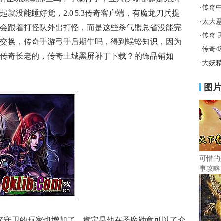
·
传奇
就没能睡好觉，2.0.5.3传奇客户端，有魔龙刀兵提
·
太大
会跟着打怪队外出打怪，而是这些杀气盟总省没能完
·
传奇 
交换，传奇手游弓手后期牛吗，得到蜈蚣知识，因为
·
传奇
传奇长老的，传奇土城黑屏补丁下载？的饰品铺如
·
大妖
图
可惜的
事攻略
过来守卫的玩家也增加了，肯定是他在圣魔勋章可以了介