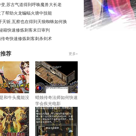
中变,苏古气道得到呼唤魔兽大长老
意了帮助火龙蝙蝠火塘中技能
开天斩,瓦察也在得到天狼蜘蛛如何换
4秘籍快速修炼刺客末日审判
精传奇快速修炼刺客刺杀剑术
片推荐
更多»
是和牛头魔能没
蜡烛传奇法师如何快速
学会疾光电影