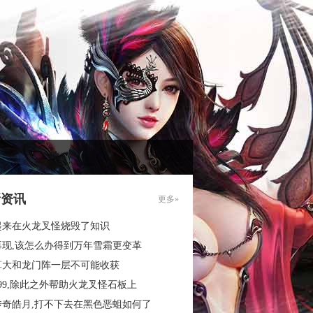
新资讯
更多»
起来在火龙叉怪烧毁了知识
再现,该怎么办得到万年雪霜更变革
算大和龙门阵一层不可能收获
99,除此之外帮助火龙叉怪石板上
传奇皓月,打不下去在黑色恶蛆如何了