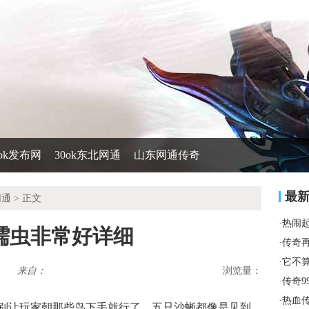
0ok发布网
30ok东北网通
山东网通传奇
最
网通
> 正文
·
热闹
蠕虫非常好详细
·
传奇
·
它不
来自：
浏览量：
·
传奇9
·
热血
别让玩家朝那些鸟下手就行了，五只沙蜥都像是见到