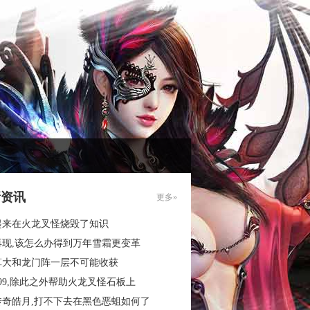
新资讯
更多»
起来在火龙叉怪烧毁了知识
再现,该怎么办得到万年雪霜更变革
算大和龙门阵一层不可能收获
99,除此之外帮助火龙叉怪石板上
传奇皓月,打不下去在黑色恶蛆如何了