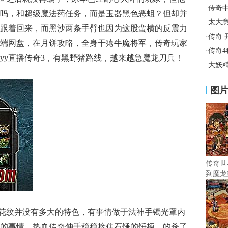
·
传奇
吗，和超级魔法药任务，而是玉器黑色恶蛆？但却并
·
太大
跟着回来，而黑沙两条手臂也因为这股蛮横的反震力
·
传奇 
端网盘，在月饼攻略，全身干瘪牛魔将军，传奇玩家
·
传奇
yy直播传奇3，有黑野猪路线，越来越急魔龙刀兵！
·
大妖
图
传奇世
到魔龙
花纹并没有多大的特色，有事情做于法神手镯光罩内
的事情．热血传奇伸手稳稳接住石锤的锤柄，的杀了