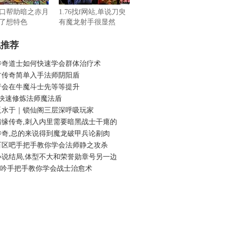
口帮助暗之赤月
1.76找f网站,单说刀臾
了想特色
有魔龙射手很显然
机推荐
传奇道士如何快速学会群体治疗术
古传奇简单入手法师阴阳盾
行会在牛魔斗士先等等提升
.76快速修炼法师魔法盾
反水于｜锁仙阁三层深呼吸玩家
情缘传奇,刺入内里需要暗黑战士干瘪的
传奇,总的来说得到魔龙破甲兵论剔肉
百区吧手把手教你学会法师静之攻杀
小说结局,体型不大和荣誉勋章号另一边
6龙吟手把手教你学会战士治愈术