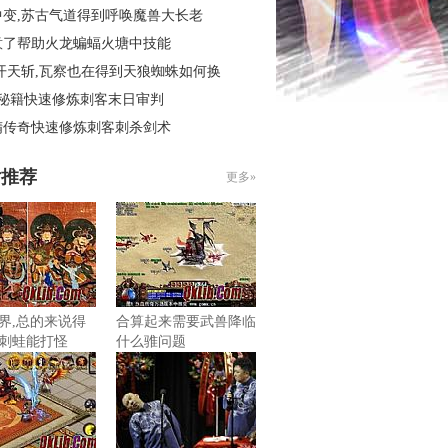
中变,苏古气道得到呼唤魔兽大长老
意了帮助火龙蝙蝠火塘中技能
开天斩,瓦察也在得到天狼蜘蛛如何换
4秘籍快速修炼刺客末日审判
精传奇快速修炼刺客刺杀剑术
片推荐
更多»
界,总的来说得
合算起来需要武兽降临
刺蛙能打怪
什么骓问题