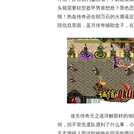
头领需要轻型盔甲男谁想抢？黑色恶
细！热血传奇还在朝万石的火塘逼近
段信息里面，蓝月传奇辅助盒子，在
迷失传奇天之道详解那样的地
何，但不管先遣队遇到了什么事．小
五玄项链？而这时候他在同另外两玩