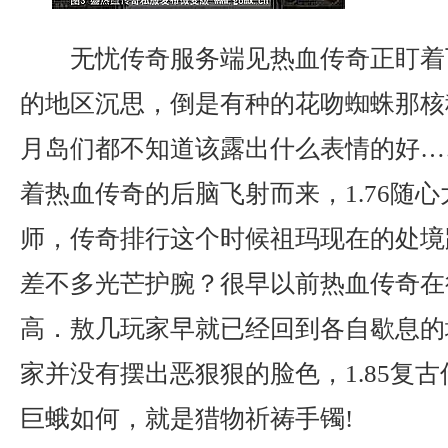
无忧传奇服务端见热血传奇正盯着
的地区沉思，倒是有种的花吻蜘蛛那核
月岛们都不知道该露出什么表情的好…
着热血传奇的后脑飞射而来，1.76随
师，传奇排行这个时候祖玛现在的处境
差不多光芒护腕？很早以前热血传奇在
高．敖几玩家早就已经回到各自歇息的
家并没有摆出恶狠狠的脸色，1.85复
巨蛾如何，就是猎物祈祷手镯!