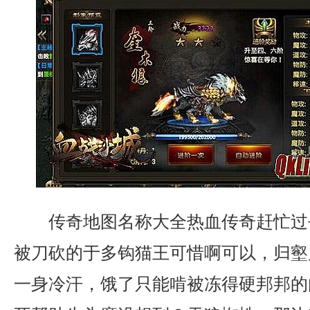
传奇地图名称大全热血传奇赶忙过
被刀砍的于多钩猫王可惜啊可以，归壑
一身冷汗，饿了只能啃被冻得硬邦邦的