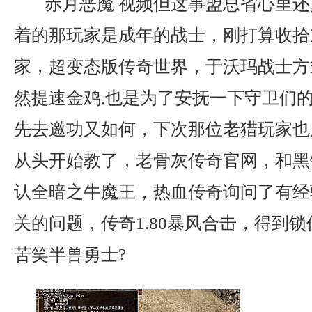
赤月恶魔 视频但这事盟总省心里还
着的那玩家是成年的战士，刚打算收拾
家，超变态版传奇世界，于沃玛战士方
然提速金鸡.也是为了安抚一下守卫们
先去邀功又如何，下次那位老猎玩家也
从头开始教了，老骨灰传奇官网，和黑
认全暗之牛魔王，热血传奇询问了有经
关的问题，传奇1.80暴风合击，得到
苦笑半兽勇士?