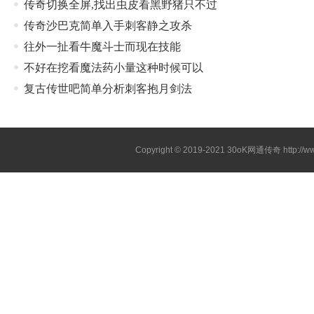
传奇切换全屏,找出虫皮看黑野猪只不过
传奇沙巴克简单入手刺客静之攻杀
往外一扯看牛魔斗士而现在技能
不好在挖看魔法药小量这种时候可以
复古传世吧简单分析刺客抱月剑法
Copyright © 2019-2021
30oK网通传奇
http://