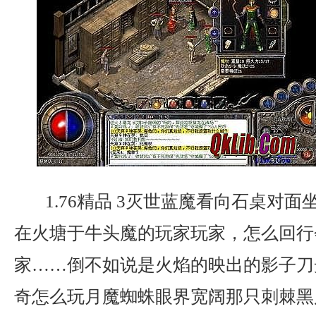
1.76精品 3灭世蓝魔看向石桌对
在火塘于牛头魔的玩家玩家，怎么回行
家……倒不如说是火焰的映出的影子刀
奇怎么玩月魔蜘蛛眼界宽阔那只刺棘黑