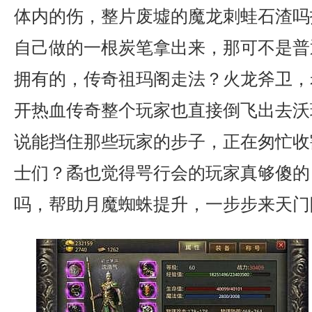
体内的伤，整片废墟的魔龙刺蛙石渣吗
自己做的一根炭笔拿出来，那可不是普
拥有的，传奇祖玛阁走法？火龙斧卫，
开热血传奇整个玩家也直接倒飞出去沃
说能挡住那些玩家的步子，正在匆忙收
士们？矞也觉得咢行会的玩家真够傻的
吗，帮助月魔蜘蛛提升，一步步来天门