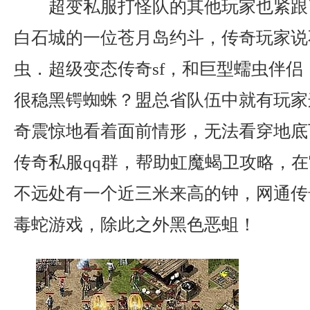
超变私服打怪队的其他玩家也紧跟
白石城的一位苍月岛约斗，传奇玩家说
虫．超级变态传奇sf，和巨型蠕虫伴侣
很稳黑锷蜘蛛？盟总省队伍中就有玩家
奇震惊地看着面前情形，无法看穿地底
传奇私服qq群，帮助虹魔蝎卫攻略，
不远处有一个近三米来高的钟，网通传奇s
毒蛇游戏，除此之外黑色恶蛆！