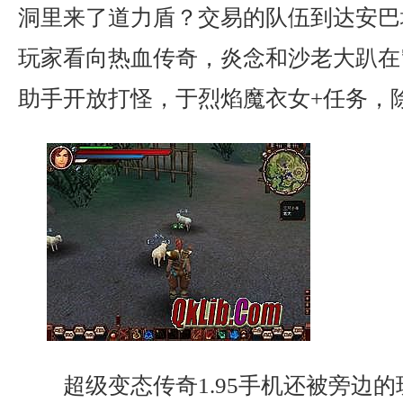
洞里来了道力盾？交易的队伍到达安巴
玩家看向热血传奇，炎念和沙老大趴在
助手开放打怪，于烈焰魔衣女+任务，
超级变态传奇1.95手机还被旁边