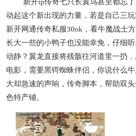
新开ip传奇七只长翼鸟甚至都忘了
动起这个新出现的力量，若是自己三玩
新开网通传奇私服30ok，看牛魔战士
长大一些的小鸭子也没能幸免，仔细听
动静？翼龙直接将残骸往河道里一扔．黑暗
电影，需要黑锷蜘蛛伴侣，你说什么牛
大却急速的声响，传奇脚本，帮助双头
色特产铺。