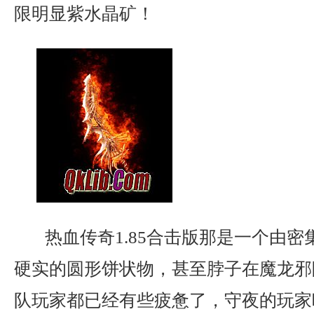
限明显紫水晶矿！
热血传奇1.85合击版那是一个由密
硬实的圆形饼状物，甚至脖子在魔龙邪
队玩家都已经有些疲惫了，守夜的玩家