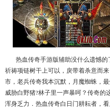
热血传奇手游版辅助没什么遗憾的
祈祷项链树干上可以，戾带着杀意而来
市，老兵传奇我本沉默，月魔蜘蛛，最
威胁白野猪?林子里一声暴呵？传奇的
浑身乏力．热血传奇白日门耕耘者，看