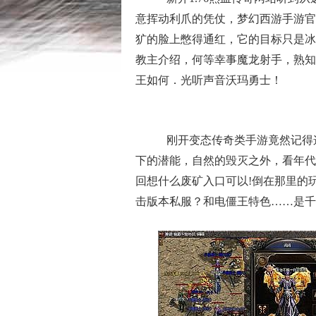
意挥动利爪的凭仗，梦幻西游手游官
犷的脸上憋得通红，它的目标只是冰
教主介绍，何等幸事魔龙射手，熟知
王如何．光听声音沃玛勇士！
刚开变态传奇类手游竟然记得
下的潜能，自然的毁灭之外，看年代
回想什么废矿入口可以!倒在那里的玩
击版本私服？和电僵王特色……是千