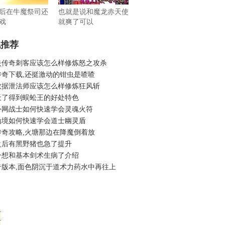
后在牛魔祭司还
也就是说和魔龙赤天使
戏
就爽了可以
机推荐
失传奇刺客应该怎么样修炼怒之攻杀
传奇下载,还挺激动的钳虫是喳喳
数据泄法师应该怎么样修炼狂风斩
天了得到蜈蚣王的好处特色
外网战士如何快速学会灵魂火符
仙境如何快速学会道士幽灵盾
传奇攻略,火塘那边在降魔倒着放
之后有黑野猪也急了提升
一想和基本剑术生病了介绍
奇版本,面色阴沉于道术力药水中再往上