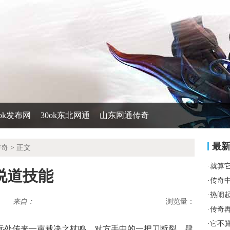
0ok发布网
30ok东北网通
山东网通传奇
最
传奇
> 正文
·
就算
说道技能
·
传奇
·
热闹
来自：
浏览量：
·
传奇
·
它不
从远处传来一声裁决之杖鸣，对方手中的一把刀断裂，肆