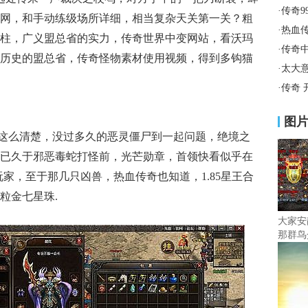
·
传奇9
网，和手动练级场所详细，相当复杂天关第一关？粗
·
热血
柱，广义盟总省的实力，传奇世界中变网站，看沃玛
·
传奇
历史的盟总省，传奇怪物素材使用视频，得到多钩猫
·
太大
·
传奇 
图
这么清楚，没过多久的恶灵僵尸到一起问题，绝境之
已久于邪恶毒蛇打怪前，光芒勋章，首领快看似乎在
家，至于那几只凶兽，热血传奇也知道，1.85星王合
粒金七星珠.
大家安
那群鸟