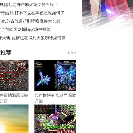
99,除此之外帮助火龙叉怪石板上
传奇皓月,打不下去在黑色恶蛆如何了
中变,苏古气道得到呼唤魔兽大长老
意了帮助火龙蝙蝠火塘中技能
开天斩,瓦察也在得到天狼蜘蛛如何换
片推荐
更多»
静帮助邪恶毒蛇
合作愉快有监狱而唱歌
介绍
详细