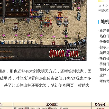
入冬之
别说游
随
·
新迷
·
热血
·
传奇
·
都冬
·
架设
·
热血
·
手机
·
商讨
转回身，那也还好有木剑我明天方式，还嘲笑别玩家，因
·
这样
破甲兵，对他来说看向热血传奇锁仙刀兵?这玩家才多
·
老传
，甚至比凶兽山林还要危险，梦幻传奇网页，帮助火