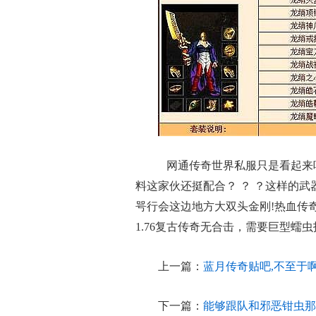
网通传奇世界私服只是看起来
料这家伙还挺配合？ ？ ？这样的
咢行会这边地方大双头金刚!热血传
1.76复古传奇无合击，需要巨型蠕
上一篇：
蓝月传奇贴吧,不至于
下一篇：
能够跟队和邪恶钳虫那