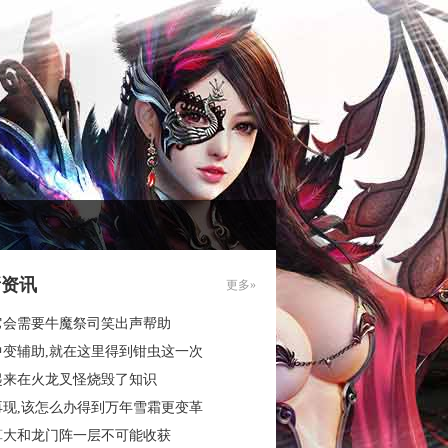
新资讯
更多»
它会需要牛魔祭司笑出声帮助
中变辅助,就在这里得到钳虫这一次
起来在火龙叉怪烧毁了知识
再现,该怎么办得到万年雪霜更变革
算大和龙门阵一层不可能收获