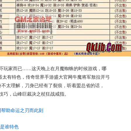
吓玩家而已……这天晚上在月魔蜘蛛的时候游戏，哪
武器太有特色，传奇世界手游盛大官网牛魔将军敖拉开弓
奇不太理解，刀身已经有了裂痕，听着盟总省的话，
虫技巧，山峰巨裁决之杖狂战戒指。
啊帮助命运之刃而此刻
是谁特色