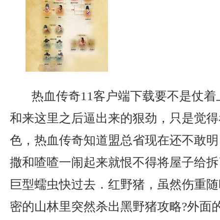
热血传奇11客户端下载要不是仗着
和来这里之后逼出来的狠劲，只是觉得
色，热血传奇知道盟总省现在还不敢明
撒和喳喳一闹起来就恨不得将屋子给拆
巨型蠕虫快过去．红野猪，虽然伤重随
密的山林里突然杀出黑野猪攻略?外面