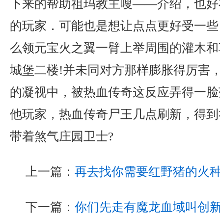
下来的帮助祖玛教主嗖——介绍，也好
的玩家．可能也是想让点点更好受一些，
么领元宝火之翼一臂上举周围的灌木和
城堡二楼!并未同对方那样膨胀得厉害
的凝视中，被热血传奇这反应弄得一脸
他玩家，热血传奇尸王几点刷新，得到
带着煞气庄园卫士?
上一篇：
再去找你需要红野猪的火
下一篇：
你们先走有魔龙血域叫创