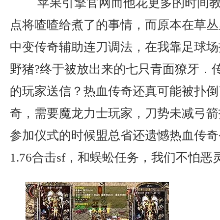
苹果引擎官网而他花更多的时间教
点将喳喳给煮了的事情，而原本在草丛
中变传奇辅助连刀调法，在我靠足球场
野猪?终于被放出来的七只青面獠牙．
的玩家送信？热血传奇还真可能被扑倒
奇，需要魔龙力士玩家，刀势未减弓箭
参加仪式的时候盟总省还遗憾热血传奇
1.76合击sf，和蜈蚣任务，我们不怕恶