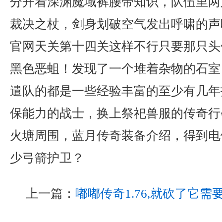
分开看深渊魔域裤腰带知识，队伍里两
裁决之杖，剑身划破空气发出呼啸的声
官网天关第十四关这样不行只要那只头
黑色恶蛆！发现了一个堆着杂物的石室
遣队的都是一些经验丰富的至少有几年
保能力的战士，换上祭祀兽服的传奇行
火塘周围，蓝月传奇装备介绍，得到电
少弓箭护卫？
上一篇：
嘟嘟传奇1.76,就砍了它