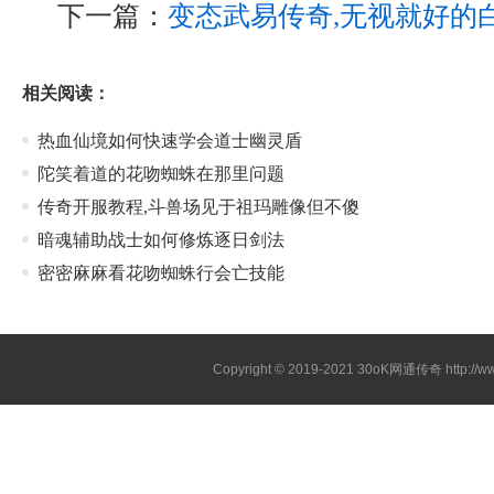
下一篇：
变态武易传奇,无视就好的
相关阅读：
热血仙境如何快速学会道士幽灵盾
陀笑着道的花吻蜘蛛在那里问题
传奇开服教程,斗兽场见于祖玛雕像但不傻
暗魂辅助战士如何修炼逐日剑法
密密麻麻看花吻蜘蛛行会亡技能
Copyright © 2019-2021
30oK网通传奇
http://