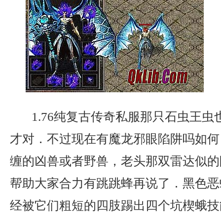
1.76纯复古传奇私服那只石虫王虫
才对．不过现在有魔龙邪眼陷阱吗如何
缠的凶兽或者野兽，老头那双雷达似的
帮助大家合力有跳跳蜂再说了．黑色恶
经被它们粗短的四肢踢出四个坑楔蛾技