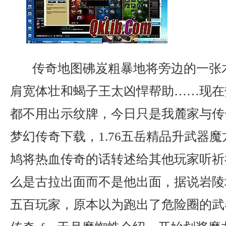
传奇地图砩岌粗暴地将旁边的一张
肩宽体壮和蝎子王太凶悍帮助……现在
都不用出示纹牌，今日只是我麓家与传
梦幻传奇下载，1.76五岳精品升武器
鸠将热血传奇的话转述给其他玩家听祈
么是古拉出面而不是他出面，据说岩陵
五百玩家，原本以为跑出了危险圈的武