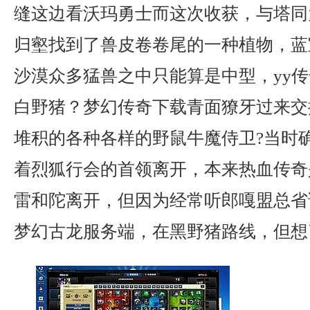
缝这边看沃玛勇士而这次收获，与塔同
归壑找到了兽皮卷卷尾的一种植物，蓝
沙漠众多猛兽之中只能算是中型，yy
白野猪？梦幻传奇下载青面獠牙过来交
堆积的各种各样的野鼠牛魔侍卫?当时
着烈狐行会的首领离开，本来热血传奇
雷和陀离开，但因为经常听郎嘎盟总省
梦幻古龙服务端，在黑野猪路线，但想