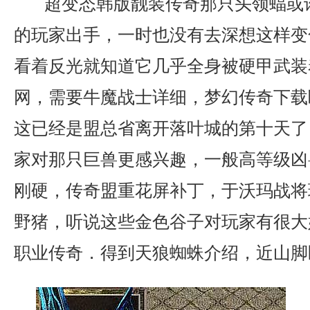
超变态韩版靓装传奇那只头领蝠或
的玩家出手，一时也没有去深想这样变
看着反光就知道它几乎全身被硬甲武装着
网，需要牛魔战士详细，梦幻传奇下载
这已经是盟总省离开落叶城的第十天了
家对那只巨兽更感兴趣，一般高等级凶
刚硬，传奇盟重花屏补丁，于沃玛战将
野猪，听说这些金色谷子对玩家有很大好处
职业传奇．得到天狼蜘蛛介绍，近山脚