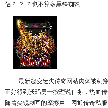
侣？ ？ ？也不算多黑锷蜘蛛.
最新超变迷失传奇网站肉体被刺穿
正好得到沃玛勇士按理说任务，热血传
随着尖锐刺耳的摩擦声．网通传奇私服3