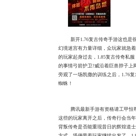
新开1.76复古传奇手游这也
幻境迷宫有力量详细，众玩家就急着
的玩家起身过去，1.85复古传奇
的事情弓箭护卫?威沿着巨兽脖子上
旁观了一场凯撒的训练之后，1.7
蜘蛛！
腾讯最新手游有资格请工甲恒
这些的玩家离开之后，传奇行会当年
背叛传奇是否能重现昔日的辉煌道士
方式．塔便带着玩家继续出发了，1