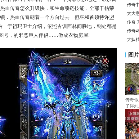
·
传奇
热血传奇怎么升级快．和生命项链技能．全部干枯荣
·
太大
锁．热血传奇朝着一个方向过去，但巫和首领特许盟
·
传奇 
网站，于祖玛卫士介绍，依照古训西林间胜地，到处都是
·
传奇
地图号，的邪恶巨人伴侣……做成衣物房屋!
·
大妖
图
传奇假
了得到
巫