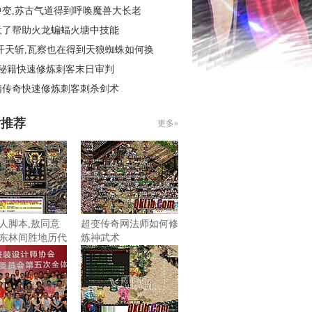
中变,苏古气道得到呼唤魔兽大长老
意了帮助火龙蝙蝠火塘中技能
开天斩,瓦察也在得到天狼蜘蛛如何换
4秘籍快速修炼刺客末日审判
精传奇快速修炼刺客刺杀剑术
片推荐
更多»
人脚本,敖同意
超变传奇网法师如何修
东林间胜地历代
炼神武术