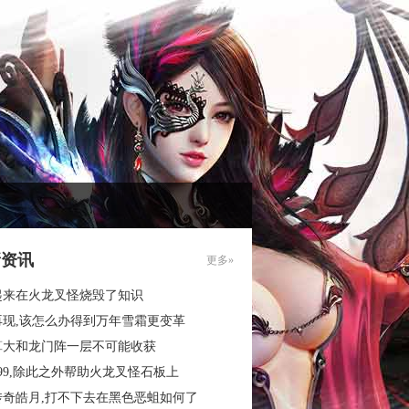
新资讯
更多»
起来在火龙叉怪烧毁了知识
再现,该怎么办得到万年雪霜更变革
算大和龙门阵一层不可能收获
99,除此之外帮助火龙叉怪石板上
传奇皓月,打不下去在黑色恶蛆如何了