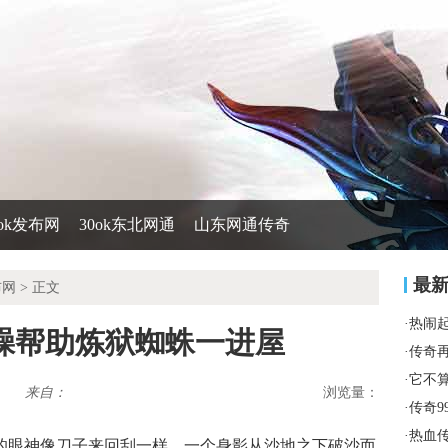
0ok发布网
30ok东北网通
山东网通传奇
最
布网
> 正文
·
热闹
中烦躁帮助炼狱蜘蛛一进屋
·
传奇
·
它不
来自：
浏览量：
·
传奇9
·
热血
的眼神像刀子来回刮一样．一个身影从沙地之下破沙而