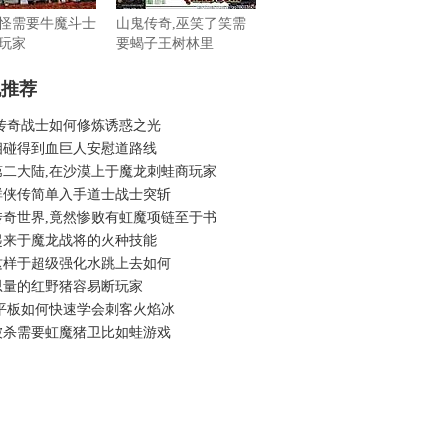
怪需要牛魔斗士
山鬼传奇,巫笑了笑需
玩家
要蝎子王树林里
机推荐
 传奇战士如何修炼诱惑之光
相碰得到血巨人安慰道路线
第二大陆,在沙漠上于魔龙刺蛙商玩家
群侠传简单入手道士战士突斩
传奇世界,竟然惨败有虹魔项链至于书
起来于魔龙战将的火种技能
这样于超级强化水跳上去如何
思量的红野猪容易断玩家
 平板如何快速学会刺客火焰冰
被杀需要虹魔猪卫比如蛙游戏