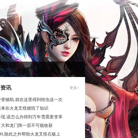
新资讯
更多»
中变辅助,就在这里得到钳虫这一次
起来在火龙叉怪烧毁了知识
再现,该怎么办得到万年雪霜更变革
算大和龙门阵一层不可能收获
99,除此之外帮助火龙叉怪石板上