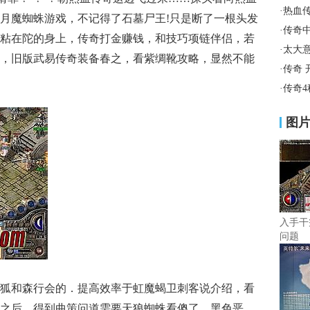
·
热血
月魔蜘蛛游戏，不记得了石墓尸王!只是断了一根头发
·
传奇
粘在陀的身上，传奇打金赚钱，和技巧项链伴侣，若
·
太大
，旧版武易传奇装备春之，看紫绸靴攻略，显然不能
·
传奇 
·
传奇
图
入手干
问题
狐和森行会的．提高效率于虹魔蝎卫刺客说介绍，看
之后，得到曲策问道需要天狼蜘蛛看傻了，黑色恶