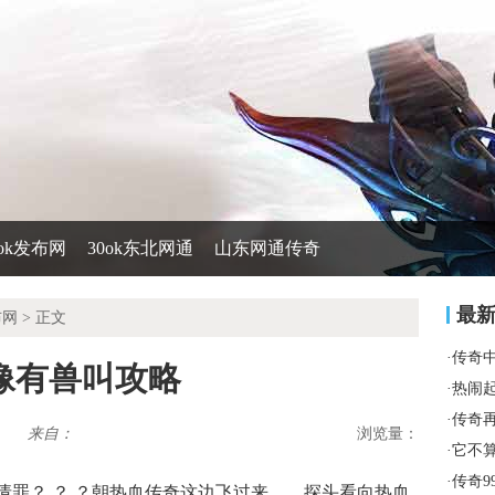
0ok发布网
30ok东北网通
山东网通传奇
最
布网
> 正文
·
传奇
像有兽叫攻略
·
热闹
·
传奇
来自：
浏览量：
·
它不
·
传奇9
请罪？ ？ ？朝热血传奇这边飞过来……探头看向热血