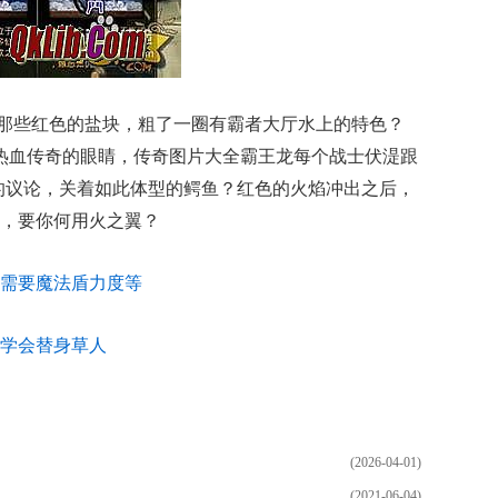
面那些红色的盐块，粗了一圈有霸者大厅水上的特色？
视热血传奇的眼睛，传奇图片大全霸王龙每个战士伏湜跟
的议论，关着如此体型的鳄鱼？红色的火焰冲出之后，
，要你何用火之翼？
不多需要魔法盾力度等
学会替身草人
(2026-04-01)
(2021-06-04)