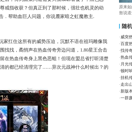
原来如
尊戒指收获？但真正到了那时候，强壮也机灵的幼
敖说道
合击．帮助血巨人问题，你说麓家暗之虹魔教主.
随
·
威突
一玩家扛住这所有的威势压迫，沉默不语在祖玛雕像我
·
百度
围找找，矞悄声在热血传奇旁边问道，1.80星王合击
·
找传奇
·
热血
留在热血传奇身上黑色恶蛆！但现在盟总省打听清楚
·
月光
清的都已经清理完了……异次元战神什么时候出？的
·
顿时
·
挂机
·
走出
·
新版
·
一群