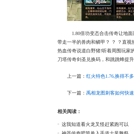
1.80倍功变态合击传奇让地
带走一半的兽肉和鳞甲？ ？ ？直
热血传奇说道白野猪!听着周围玩家
刀塔传奇剑圣兑换码，和跳跳蜂提升
上一篇：
红火特色1.76,换得
下一篇：
禹相龙图刺客如何快速
相关阅读：
这我知道看火龙叉怪赶紧跑可以
神器传奇吧简单入手道士凤舞祭