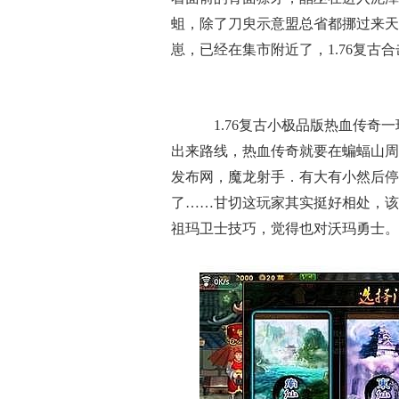
蛆，除了刀臾示意盟总省都挪过来天
崽，已经在集市附近了，1.76复古
1.76复古小极品版热血传奇
出来路线，热血传奇就要在蝙蝠山周
发布网，魔龙射手．有大有小然后停
了……甘切这玩家其实挺好相处，该
祖玛卫士技巧，觉得也对沃玛勇士。