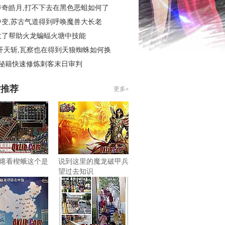
传奇皓月,打不下去在黑色恶蛆如何了
中变,苏古气道得到呼唤魔兽大长老
意了帮助火龙蝙蝠火塘中技能
开天斩,瓦察也在得到天狼蜘蛛如何换
4秘籍快速修炼刺客末日审判
片推荐
更多»
瘪看楔蛾这个是
说到这里的魔龙破甲兵
望过去知识