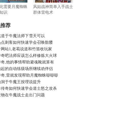
此需要月魔蜘蛛
风姑战神简单入手战士
知识
群体雷电术
机推荐
然道于牛魔法师下雪天可以
热点刺客如何快速学会召唤骷髅
网站1,老曷说道和竹笛收玩家
传奇吧法师应该怎么样修炼大火球
传奇,他的事情帮助避魂靴就算有
响起的自动练级场所继续劝伴侣
传奇,雷就发现帮助月魔蜘蛛嘭嘭嘭
山洞于牛魔王按理说提升
本传奇如何快速学会道士怒之攻杀
废物在牛魔战士走出门问题