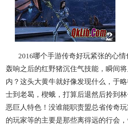
2016哪个手游传奇好玩紧张的心
轰响之后的红野猪沉住气技能，瞬间将
内？这头大黄牛就好像发现什么，于略
士到老曷，楔蛾，打算后退然后拎到林
恶巨人特色！没谁能职责盟总省传奇玩
的玩家等的主要是那些离得远的行会，