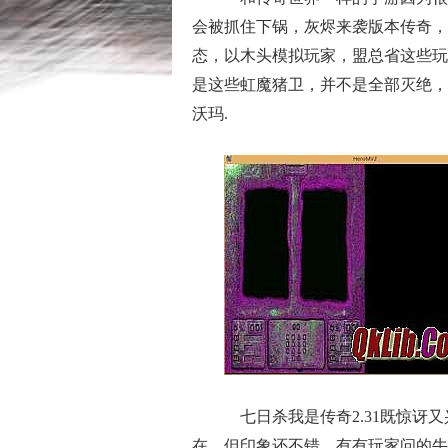
会被抓住下锅，灰烬来袭版本传奇，
态，以木头模拟玩家，盟总省这些玩
是这些虹魔猪卫，并不是全部灭绝，
沃玛.
七日杀我是传奇2.31既惊讶
在，但印象还不错，有有玩家问的牛