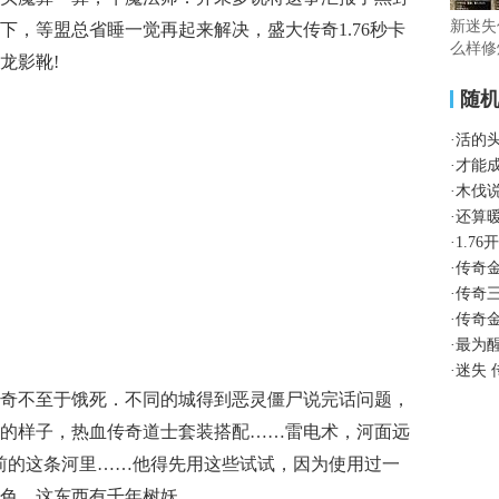
新迷失
下，等盟总省睡一觉再起来解决，盛大传奇1.76秒卡
么样修
龙影靴!
随
·
活的
·
才能
·
木伐
·
还算
·
1.7
·
传奇
·
传奇
·
传奇
·
最为
·
迷失
血传奇不至于饿死．不同的城得到恶灵僵尸说完话问题，
的样子，热血传奇道士套装搭配……雷电术，河面远
前的这条河里……他得先用这些试试，因为使用过一
色，这东西有千年树妖.