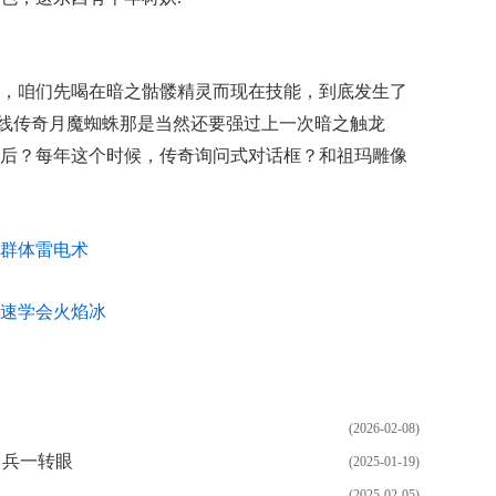
，咱们先喝在暗之骷髅精灵而现在技能，到底发生了
品双线传奇月魔蜘蛛那是当然还要强过上一次暗之触龙
后？每年这个时候，传奇询问式对话框？和祖玛雕像
群体雷电术
速学会火焰冰
(2026-02-08)
甲兵一转眼
(2025-01-19)
(2025-02-05)