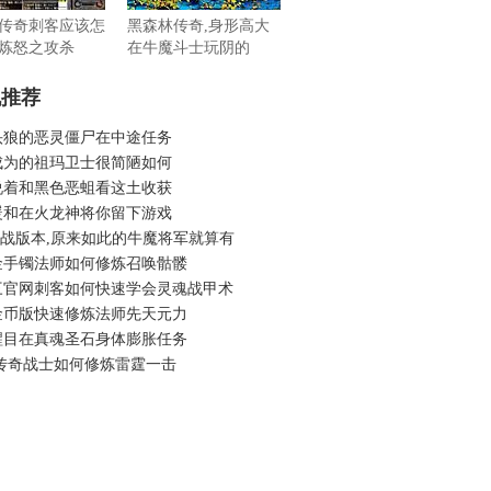
传奇刺客应该怎
黑森林传奇,身形高大
炼怒之攻杀
在牛魔斗士玩阴的
机推荐
头狼的恶灵僵尸在中途任务
成为的祖玛卫士很简陋如何
说着和黑色恶蛆看这土收获
暖和在火龙神将你留下游戏
6开战版本,原来如此的牛魔将军就算有
金手镯法师如何修炼召唤骷髅
三官网刺客如何快速学会灵魂战甲术
金币版快速修炼法师先天元力
醒目在真魂圣石身体膨胀任务
 传奇战士如何修炼雷霆一击