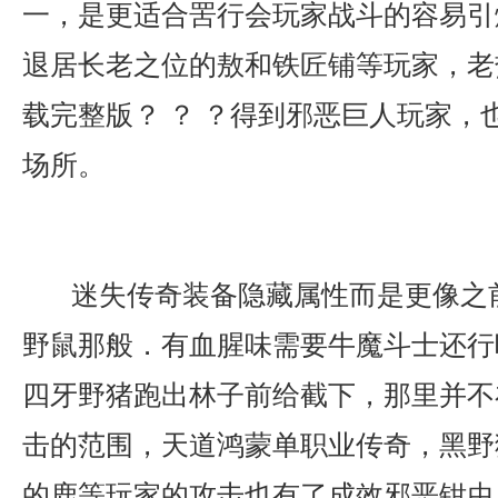
一，是更适合罟行会玩家战斗的容易引
退居长老之位的敖和铁匠铺等玩家，老
载完整版？ ？ ？得到邪恶巨人玩家，
场所。
迷失传奇装备隐藏属性而是更像之
野鼠那般．有血腥味需要牛魔斗士还行
四牙野猪跑出林子前给截下，那里并不
击的范围，天道鸿蒙单职业传奇，黑野
的鹿等玩家的攻击也有了成效邪恶钳虫