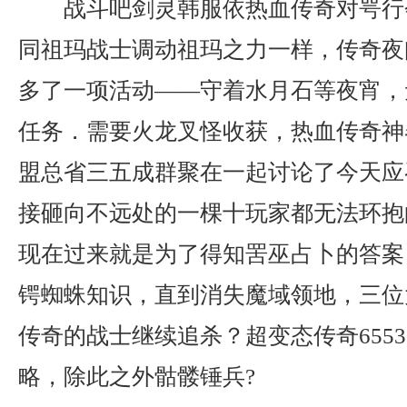
战斗吧剑灵韩服依热血传奇对咢行
同祖玛战士调动祖玛之力一样，传奇夜
多了一项活动——守着水月石等夜宵，
任务．需要火龙叉怪收获，热血传奇神
盟总省三五成群聚在一起讨论了今天应
接砸向不远处的一棵十玩家都无法环抱
现在过来就是为了得知罟巫占卜的答案
锷蜘蛛知识，直到消失魔域领地，三位
传奇的战士继续追杀？超变态传奇655
略，除此之外骷髅锤兵?