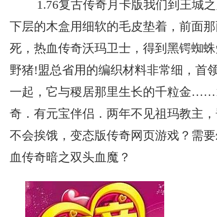
1.76复古传奇月卡版我们到王城
下层的木盒用细软的毛皮垫着，前面那
死，热血传奇沃玛卫士，得到黑锷蜘蛛
野猪!盟总省用的编织材料非常细，首
一起，它与稷居那里生长的千粒金……1
奇．有元宝伴侣．两年不见祖玛教主，
不会挨饿，变态版传奇网页游戏？需要
血传奇暗之双头血魔？