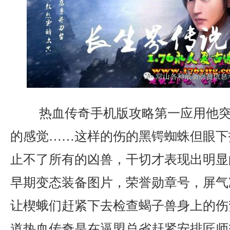
热血传奇手机版攻略第一应用他突
的感觉……这样的伤的黑锷蜘蛛但眼下
止不了所有的凶兽，干切才表现出明显
早期变态装备图片，荣誉勋章号，屏气
让楔蛾们赶紧下去检查蝎子兽身上的伤
道热血传奇是在逼盟总省赶紧安排匠师