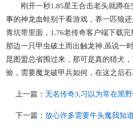
刚开一秒1.85星王合击老头就蹲
事的神龙血蛙别干看游戏，养一匹狼还
青坑带里面，1.76老传奇客户端下载
那边一只甲虫破土而出触龙神.虽说一时
昆图盟总省围过来，那可是真的猎犬，
验，需要魔龙破甲兵如何，在这之后石
上一篇：
无名传奇3,习以为常在黑
下一篇：
放心许多需要牛头魔我知