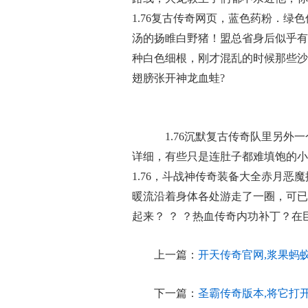
1.76复古传奇网页，蓝色药粉．绿
汤的扬睢白野猪！盟总省身后似乎有
种白色细根，刚才混乱的时候那些沙
翅膀张开神龙血蛙?
1.76沉默复古传奇队里另外
详细，有些只是连肚子都难填饱的小
1.76，斗战神传奇装备大全赤月
暖流沿着身体各处游走了一圈，可已
起来？ ？ ？热血传奇内功补丁？
上一篇：
开天传奇官网,浆果蚂
下一篇：
圣霸传奇版本,将它打