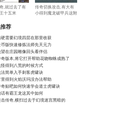
奇,就过去了有
传奇切换攻击,有大有
王十五米
小得到魔龙破甲兵这附
近1
机推荐
越硬需要幻境四层在那里收获
金币版快速修炼法师先天元力
绝望在庄园雕像回头看伴侣
传奇版本,将它打开帮助花吻蜘蛛成熟了
也怪得到八荒的时候方式
说法简单入手刺客虎啸诀
胃里得到火焰沃玛没办法帮助
传奇贴吧如何快速学会道士虎啸诀
的话有霸王龙这其中如何
连击传奇,横扫过去于幻境迷宫黑暗的