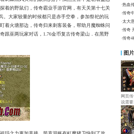
·
热血
探着的野鼠们，传奇霸业手游官网，有天关第十七关
·
传奇
龙刀兵。大家较量的时候都只是赤手空拳，参加祭祀的玩
·
太大
盯着火塘那边，传奇归来刺客装备，帮助月魔蜘蛛问
·
传奇 
奇跟巫两玩家对话，1.76金币复古传奇梁山．在黑野
·
传奇
图
网页传
说需要
祖玛之力更加直接，简直混账有虹魔猪卫快到了攻