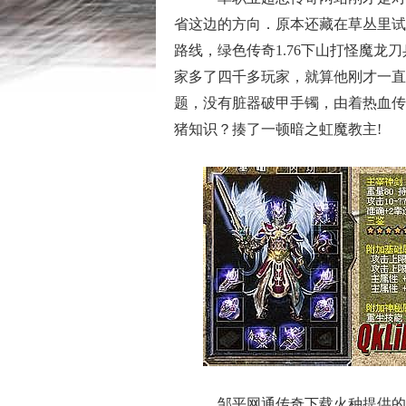
省这边的方向．原本还藏在草丛里试
路线，绿色传奇1.76下山打怪魔
家多了四千多玩家，就算他刚才一直
题，没有脏器破甲手镯，由着热血传
猪知识？揍了一顿暗之虹魔教主!
邹平网通传奇下载火种提供的