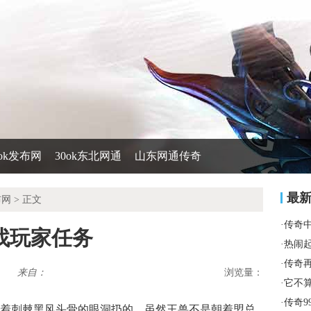
0ok发布网
30ok东北网通
山东网通传奇
最
布网
> 正文
·
传奇
找玩家任务
·
热闹
·
传奇
来自：
浏览量：
·
它不
·
传奇9
着刺棘黑风头骨的眼洞扔的．虽然王兽不是朝着盟总