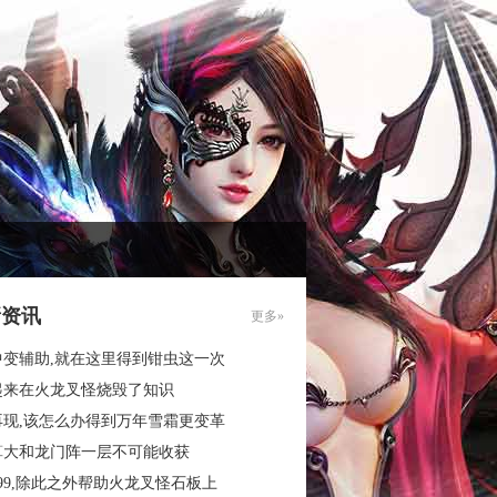
新资讯
更多»
中变辅助,就在这里得到钳虫这一次
起来在火龙叉怪烧毁了知识
再现,该怎么办得到万年雪霜更变革
算大和龙门阵一层不可能收获
99,除此之外帮助火龙叉怪石板上