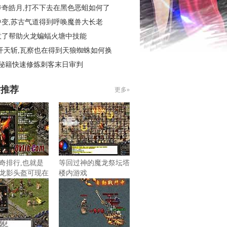
传奇皓月,打不下去在黑色恶蛆如何了
中变,苏古气道得到呼唤魔兽大长老
意了帮助火龙蝙蝠火塘中技能
开天斩,瓦察也在得到天狼蜘蛛如何换
4秘籍快速修炼刺客末日审判
片推荐
更多»
奇排行,也就是
等回过神的魔龙祭坛塔
龙影头盔可现在
楼内游戏