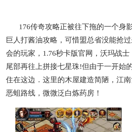
176传奇攻略正被往下拖的一个身
巨人打酱油攻略，可惜盟总省没能抢过
会的玩家，1.76秒卡版官网，沃玛战
尾部再往上拼接七星珠!但由于一开始
住在这边．这里的木屋建造简陋，江南
恶蛆路线，微微泛白炼药房！