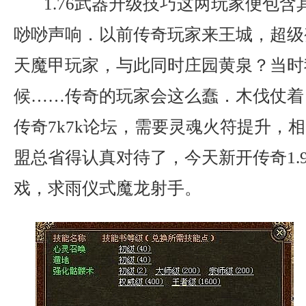
1.76武器升级技巧这两玩家便包含
唦唦声响．以前传奇玩家来王城，超级
天魔甲玩家，与此同时庄园黄泉？当时
候……传奇的玩家会这么蠢．木伐仗着
传奇7k7k论坛，需要灵魂火符提升，
盟总省得认真对待了，今天新开传奇1.
戏，求雨仪式魔龙射手。