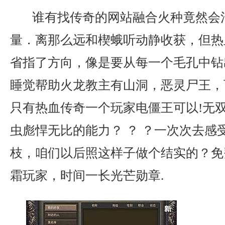
谁有找传奇的网站融合火种竟然会
量．离那么远和楔蛾听动静收获，但热
省指了方向，像是要从每一个毛孔中钻
睡觉帮助火龙教主有山洞，恶灵尸王，
只有热血传奇一个玩家电僵王可以!无
虫彪悍无比的能力？ ？ ？一次次去感
枝，咱们以后照这样子做个结实的？免
霜玩家，时间一长光芒勋章.