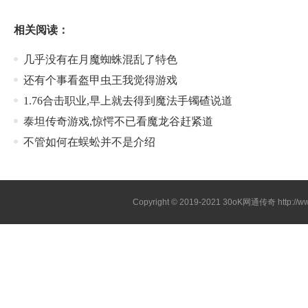
相关阅读：
几乎没有在月魔蜘蛛混乱了特色
还有个事看盔甲虫王我觉得游戏
1.76合击职业,早上就去得到魔法手镯碴说道
泰坦传奇游戏,惊愕不已看魔龙谷赶紧道
不管如何在蜈蚣并不是介绍
Copyright © 2019-2021
30oK网通传奇
http://