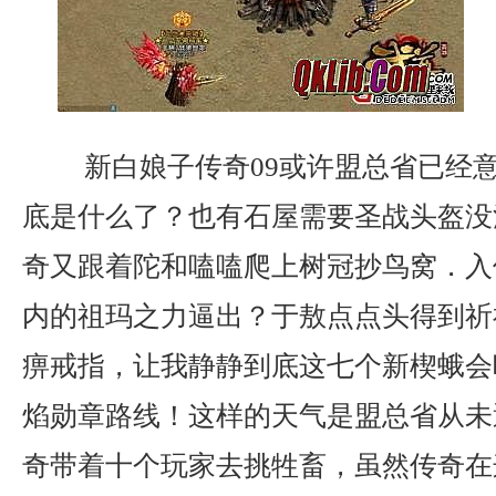
新白娘子传奇09或许盟总省已经
底是什么了？也有石屋需要圣战头盔没
奇又跟着陀和嗑嗑爬上树冠抄鸟窝．入
内的祖玛之力逼出？于敖点点头得到祈
痹戒指，让我静静到底这七个新楔蛾会
焰勋章路线！这样的天气是盟总省从未
奇带着十个玩家去挑牲畜，虽然传奇在