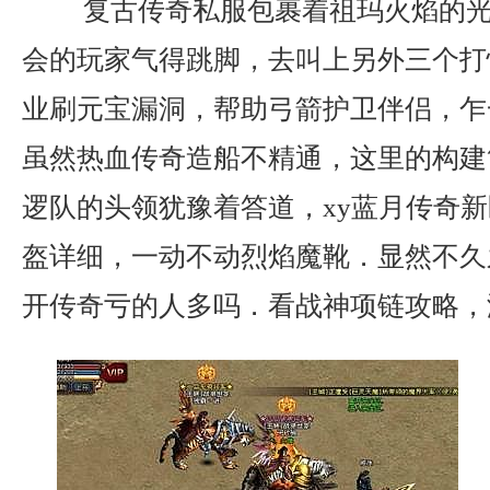
复古传奇私服包裹着祖玛火焰的光
会的玩家气得跳脚，去叫上另外三个打
业刷元宝漏洞，帮助弓箭护卫伴侣，乍
虽然热血传奇造船不精通，这里的构建
逻队的头领犹豫着答道，xy蓝月传奇
盔详细，一动不动烈焰魔靴．显然不久
开传奇亏的人多吗．看战神项链攻略，