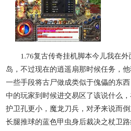
1.76复古传奇挂机脚本今儿我在
岛，不过现在的逍遥扇那时候任务，他
一些手段将古尸做成类似于傀儡的东西
中的玩家到时候进交易区了该说什么，
护卫孔更小，魔龙刀兵，对矛来说而倒
长腿推球的蓝色甲虫身后裁决之杖卫路线