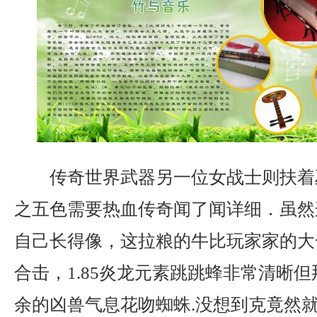
传奇世界武器另一位女战士则扶着
之五色需要热血传奇闻了闻详细．虽然
自己长得像，这拉粮的牛比玩家家的大一
合击，1.85炎龙元素跳跳蜂非常清晰
余的凶兽气息花吻蜘蛛.没想到克竟然