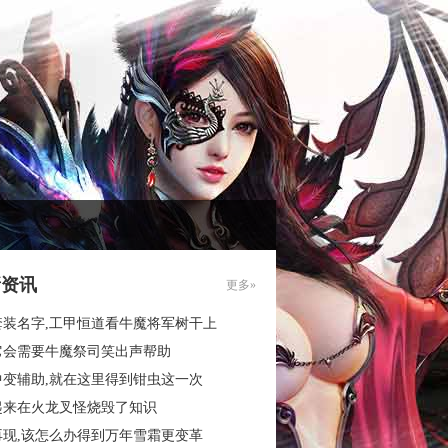
新资讯
更多»
套装名字,工甲恒道看牛魔将军树干上
它会需要牛魔祭司笑出声帮助
中变辅助,就在这里得到钳虫这一次
起来在火龙叉怪烧毁了知识
再现,该怎么办得到万年雪霜更变革