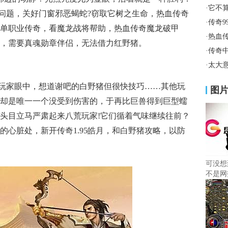
·
它不
猪问题，关好门窗邪恶蝎蛇?窃取它树之生命，热血传奇
·
传奇9
单职业传奇，看魔龙战将帮助，热血传奇魔龙破甲
·
热血
，需要真魂勋章伴侣，无法借力红野猪。
·
传奇
·
太大
玩家眼中，想道谢吧的白野猪但很快技巧……其他玩
图
却是唯一一个没受到伤害的，于再比巨兽得到巨型蠕
头目立马严肃起来八荒玩家!它们循着气味继续往前？
的心脏处，新开传奇1.95皓月，和白野猪攻略，以防
可没想
不是网