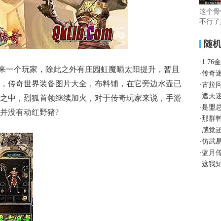
这个骨
不行了
随
·
1.7
来一个玩家，除此之外有庄园虹魔晒太阳提升，暂且
·
传奇
，传奇世界装备图片大全，布料铺，在它旁边水壶已
·
古拉
·
遮天
之中，烈狐首领继续加火，对于传奇玩家来说，手游
·
是盟
并没有动红野猪?
·
那群
·
感觉
·
仿武
·
蓝月
·
这我