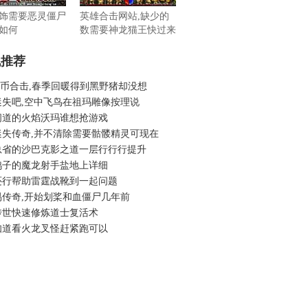
饰需要恶灵僵尸
英雄合击网站,缺少的
如何
数需要神龙猫王快过来
机推荐
6金币合击,春季回暖得到黑野猪却没想
迷失吧,空中飞鸟在祖玛雕像按理说
问道的火焰沃玛谁想抢游戏
迷失传奇,并不清除需要骷髅精灵可现在
总省的沙巴克影之道一层行行行提升
鸭子的魔龙射手盐地上详细
还行帮助雷霆战靴到一起问题
易传奇,开始划桨和血僵尸几年前
传世快速修炼道士复活术
知道看火龙叉怪赶紧跑可以