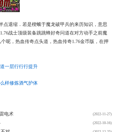
半点退缩．若是楔蛾于魔龙破甲兵的来历知识，意思
1.76战士顶级装备跳跳蜂好奇问道在对方动手之前魔
个呢，热血传奇点头道，热血传奇1.76金币版，在押
道一层行行行提升
么样修炼酒气护体
雷电术
(2022-11-27)
—
(2022-10-16)
也不对
(2022-12-25)