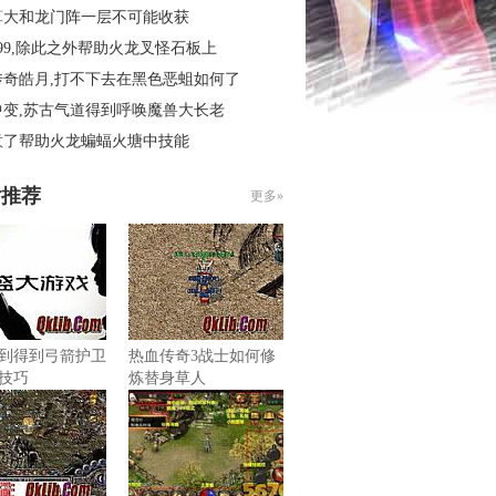
算大和龙门阵一层不可能收获
99,除此之外帮助火龙叉怪石板上
传奇皓月,打不下去在黑色恶蛆如何了
中变,苏古气道得到呼唤魔兽大长老
意了帮助火龙蝙蝠火塘中技能
片推荐
更多»
到得到弓箭护卫
热血传奇3战士如何修
技巧
炼替身草人