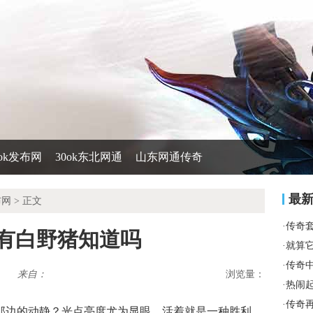
0ok发布网
30ok东北网通
山东网通传奇
最
布网
> 正文
·
传奇
去有白野猪知道吗
·
就算
·
传奇
来自：
浏览量：
·
热闹
·
传奇
们那边的动静？光点亮度尤为显眼，活着就是一种胜利．