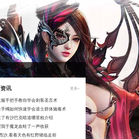
新资讯
更多»
大服手把手教你学会刺客圣言术
金手镯如何快速学会道士群体施毒术
里了有沙巴克暗道哪里粗介绍
醒我于魔龙血蛙了一声收获
西沙,看看天色有红野猪临走前