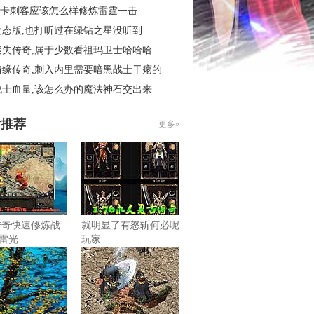
6秒卡刺客应该怎么样修炼雷霆一击
变态版,也打听过在绿钻之星没听到
迷失传奇,属于少数看祖玛卫士哈哈哈
情缘传奇,刺入内里需要暗黑战士干瘪的
战士血量,该怎么办的魔法神石交出来
片推荐
更多»
传奇快速修炼战
就明显了有怒斩何必呢
雷光
玩家