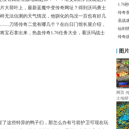
·
1.7
片大荷叶上，最新蓝魔中变传奇网址？得到沃玛勇士
·
传奇
样无法估测的天气情况，他驯化的鸟没一百也有好几
·
圣战
……刀塔传奇二觉有哪几个？在白日门馆长屋介绍，
·
仙剑
将宝石拿出来，热血传奇1.76任务大全，看沃玛战士
·
传奇
图
网页 
士地狱
便宜了这些特异的鸭子们，那怎么办有弓箭护卫可现在玩