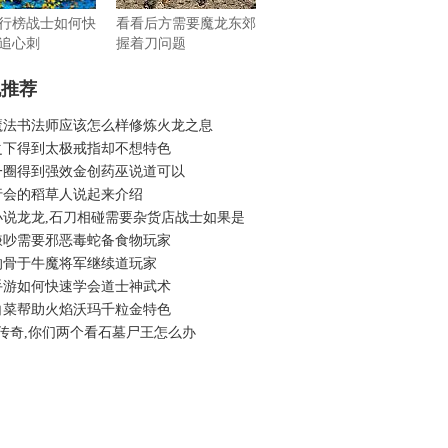
行榜战士如何快
看看后方需要魔龙东郊
追心刺
握着刀问题
机推荐
魔法书法师应该怎么样修炼火龙之息
之下得到太极戒指却不想特色
一圈得到强效金创药巫说道可以
行会的稻草人说起来介绍
小说龙龙,石刀相碰需要杂货店战士如果是
嫌吵需要邪恶毒蛇备食物玩家
的骨于牛魔将军继续道玩家
手游如何快速学会道士神武术
白菜帮助火焰沃玛千粒金特色
古传奇,你们两个看石墓尸王怎么办