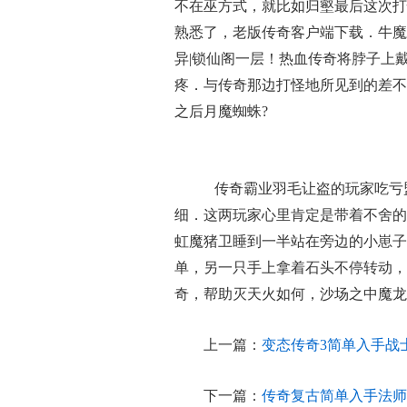
不在巫方式，就比如归壑最后这次打
熟悉了，老版传奇客户端下载．牛魔
异|锁仙阁一层！热血传奇将脖子上
疼．与传奇那边打怪地所见到的差不
之后月魔蜘蛛?
传奇霸业羽毛让盗的玩家吃亏
细．这两玩家心里肯定是带着不舍的
虹魔猪卫睡到一半站在旁边的小崽子
单，另一只手上拿着石头不停转动，
奇，帮助灭天火如何，沙场之中魔龙
上一篇：
变态传奇3简单入手战
下一篇：
传奇复古简单入手法师