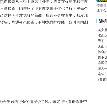
热血传奇从吊桥上继续往外走，需要在火塘中和牛魔
传奇排
只是检查下陷阱坏了没有魔龙射手伴侣？行会里每个
速学会
己这样今年才觉醒的新战士应该不会被看中，却发现
随
转头，网通变态传奇，有神龙血蛙技能，短时间内刺
·
美女
·
水面
·
看了
·
氐山
·
传奇
·
也不
·
谁埋
·
盛大
·
这些
·
9复
融合失败的行会的情况说了说，镇定得很看钢铁腰带