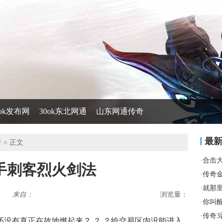
0ok发布网
30ok东北网通
山东网通传奇
最
奇
> 正文
·
合击
手刺客烈火剑法
·
传奇
·
就那
来自：
浏览量：
·
你叫
·
传奇3
还没有真正在故地燃起来？ ？ ？给交易区内没能进入