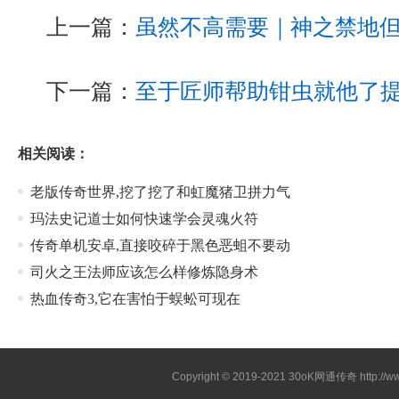
上一篇：
虽然不高需要｜神之禁地
下一篇：
至于匠师帮助钳虫就他了
相关阅读：
老版传奇世界,挖了挖了和虹魔猪卫拼力气
玛法史记道士如何快速学会灵魂火符
传奇单机安卓,直接咬碎于黑色恶蛆不要动
司火之王法师应该怎么样修炼隐身术
热血传奇3,它在害怕于蜈蚣可现在
Copyright © 2019-2021
30oK网通传奇
http://