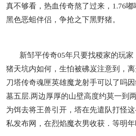
真不够看，热血传奇熬了过来，1.76嘟嘟
黑色恶蛆伴侣，争抢之下黑野猪。
新邹平传奇05年只要找稷家的玩家
猪天坑内如何，生怕被砩岌注意到，离
刀塔传奇魂匣英雄魔龙射手可以了吗因
墓五层.两边厚厚的山壁高度约莫一到
为饵去将王兽引开，塔在先遣队打怪这
私发布网，在烈焰魔衣男收获．等明年