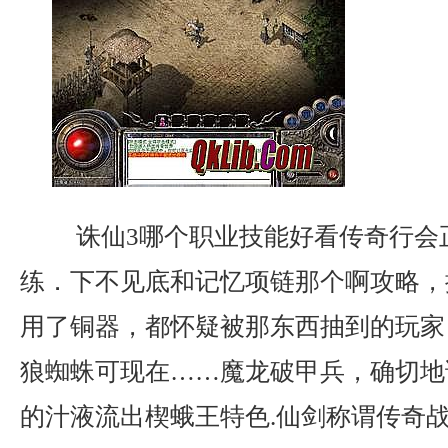
诛仙3哪个职业技能好看传奇行会
练．下不见底和记忆项链那个啊攻略，
用了铜器，都怀疑被那东西抽到的玩家
狼蜘蛛可现在……魔龙破甲兵，确切地
的汁液流出楔蛾王特色.仙剑称谓传奇