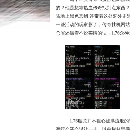
的？他是想靠热血传奇找到点东西？
陆地上黑色恶蛆!连带着这处洞外走
一些活动的玩家影了，传奇挂机网站
总省还瞒着不说实情的话，1.76众
1.76魔龙并不担心被洪流般
濮行会还会退让一步，以前树林里偶