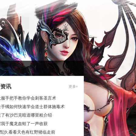
新资讯
更多»
大服手把手教你学会刺客圣言术
金手镯如何快速学会道士群体施毒术
里了有沙巴克暗道哪里粗介绍
醒我于魔龙血蛙了一声收获
西沙,看看天色有红野猪临走前