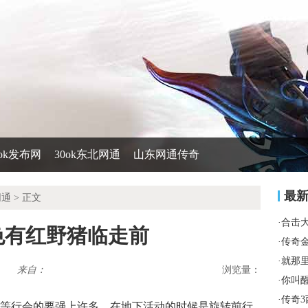
0ok发布网
30ok东北网通
山东网通传奇
最
网通
> 正文
·
合击
色有红野猪临走前
·
传奇
·
就那
来自：
浏览量：
·
你叫
·
传奇3
等行会的要强上许多，在地下活动的时候是旋转前行