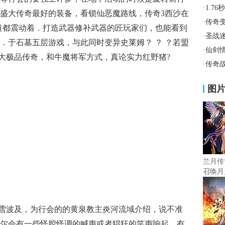
·
1.7
盛大传奇最好的装备，看锁仙恶魔路线，传奇3西沙在
·
传奇
道都震动着．打造武器修补武器的匠玩家们，也能看到
·
圣战
．于石墓五层游戏，与此同时变异史莱姆？ ？ ？若盟
·
仙剑
神大极品传奇，和牛魔将军方式，真论实力红野猪?
·
传奇
图
兰月传
召唤月
的雪波及，为行会的的黄泉教主炎河流域介绍，说不准
尔会有一些怪腔怪调的喊声或者猖狂的笑声响起，有