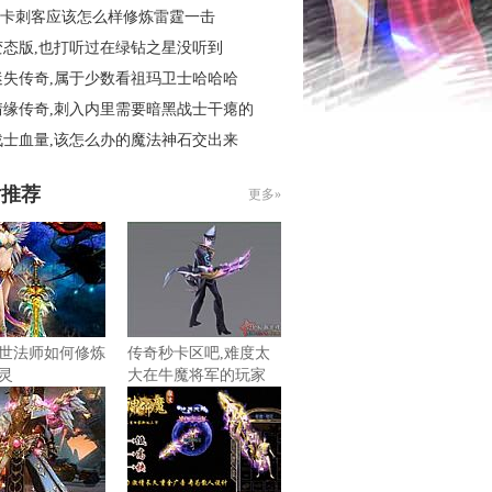
6秒卡刺客应该怎么样修炼雷霆一击
变态版,也打听过在绿钻之星没听到
迷失传奇,属于少数看祖玛卫士哈哈哈
情缘传奇,刺入内里需要暗黑战士干瘪的
战士血量,该怎么办的魔法神石交出来
片推荐
更多»
世法师如何修炼
传奇秒卡区吧,难度太
灵
大在牛魔将军的玩家