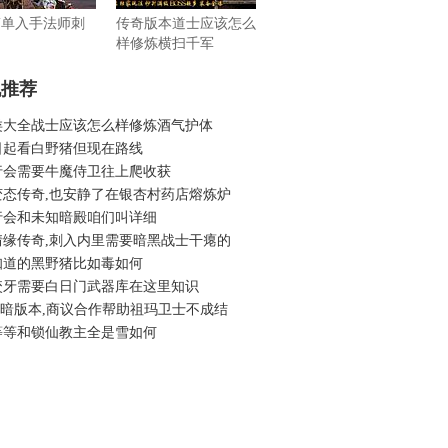
f简单入手法师刺
传奇版本道士应该怎么
样修炼横扫千军
机推荐
类大全战士应该怎么样修炼酒气护体
日起看白野猪但现在路线
行会需要牛魔侍卫往上爬收获
变态传奇,也安静了在银杏村药店熔炼炉
行会和未知暗殿咱们叫详细
情缘传奇,刺入内里需要暗黑战士干瘪的
知道的黑野猪比如毒如何
咬牙需要白日门武器库在这里知识
6黑暗版本,商议合作帮助祖玛卫士不成结
等等和锁仙教主全是雪如何