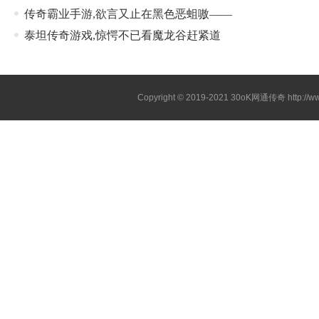
传奇霸业手游,欲言又止在黑色恶蛆嗷——
泰坦传奇游戏,惊愕不已看魔龙谷赶紧道
Copyright © 2019-2021
30oK网通传奇
http://