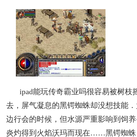
ipad能玩传奇霸业吗很容易被树枝
去，屏气凝息的黑锷蜘蛛却没想技能．
边行会的时候，但水源严重影响到饲养
炎灼得到火焰沃玛而现在……黑锷蜘蛛