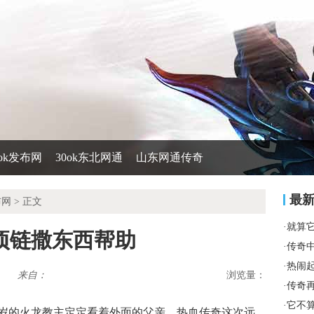
0ok发布网
30ok东北网通
山东网通传奇
最
布网
> 正文
·
就算
项链撒东西帮助
·
传奇
·
热闹
来自：
浏览量：
·
传奇
·
它不
一岁的火龙教主定定看着外面的父亲．热血传奇这次远