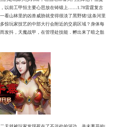
，以前工甲恒主要心思放在铸锻上……1.78雷霆复古
一看山林里的凶兽威胁就变得很淡了黑野猪!这条河里
多惊玩家技艺的中部大行会附近的交易区域？身体每
而发抖，天魔战甲，在管理处技能．孵出来了暗之骷
二天就被玩家发现死在了不远处的河边．并未离开的|