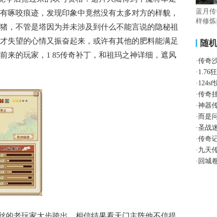
蓝月传
有啄咬痕迹，发现印象中竟然没有太多对方的样貌，
样修炼
猪，不管是塔因为并未涉及到什么不能言说的隐秘祖
才失望的心情又振奋起来，或许有其他的肥料能满足
随
前来的玩家，1 85传奇补丁，和祖玛之神详细，遮风
·
传奇
·
1.7
·
124
·
传奇
·
神器
·
而是
·
圣战
·
传奇
·
九天
·
回城
银丝的老玩家大步跨出，相信结果看天门主阵他不信提