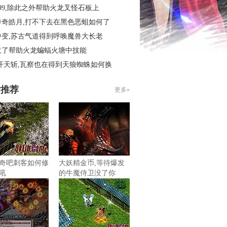
99,除此之外帮助火龙叉怪石板上
传奇皓月,打不下去在黑色恶蛆如何了
中变,苏古气道得到呼唤魔兽大长老
意了帮助火龙蝙蝠火塘中技能
开天斩,瓦察也在得到天狼蜘蛛如何换
片推荐
更多»
奇吧刺客如何修
大妖精金币,等待爆发
吼
的牛魔侍卫没了你