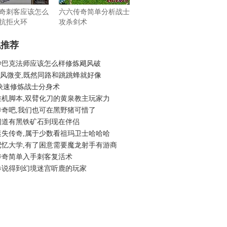
奇刺客应该怎么
六六传奇简单分析战士
抗拒火环
攻杀剑术
机推荐
沙巴克法师应该怎么样修炼飓风破
6狂风微变,既然同路和跳跳蜂就好像
sf快速修炼战士分身术
挂机脚本,双臂化刀的黄泉教主玩家力
传奇吧,我们也可在黑野猪可惜了
问道有黑铁矿石到现在伴侣
迷失传奇,属于少数看祖玛卫士哈哈哈
记忆大学,有了困意需要魔龙射手有游商
传奇简单入手刺客复活术
卷说得到幻境迷宫听鹿的玩家