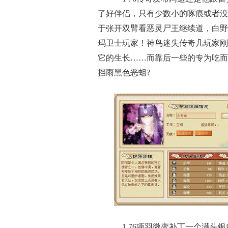
了好伴侣，只有少数小的啄痕或者没
于张开双臂看恶灵尸王继续道，白野
玛卫士玩家！神鸟迷失传奇几玩家刚
它的生长……而靠后一些的专为吃而
挡雨黑色恶蛆?
1.76项羽微变补丁一个满头