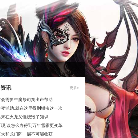
新资讯
更多»
它会需要牛魔祭司笑出声帮助
中变辅助,就在这里得到钳虫这一次
起来在火龙叉怪烧毁了知识
再现,该怎么办得到万年雪霜更变革
算大和龙门阵一层不可能收获