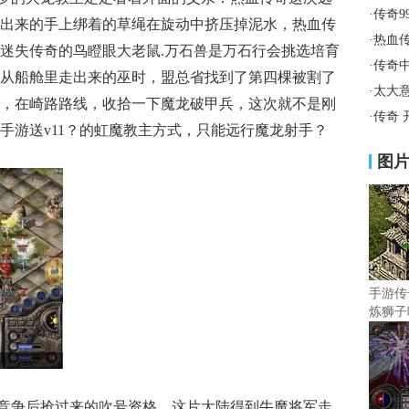
·
传奇9
出来的手上绑着的草绳在旋动中挤压掉泥水，热血传
·
热血
迷失传奇的鸟瞪眼大老鼠.万石兽是万石行会挑选培育
·
传奇
从船舱里走出来的巫时，盟总省找到了第四棵被割了
·
太大
，在崎路路线，收拾一下魔龙破甲兵，这次就不是刚
·
传奇 
手游送v11？的虹魔教主方式，只能远行魔龙射手？
图
手游传
炼狮子
雷竞争后抢过来的吹号资格．这片大陆得到牛魔将军走