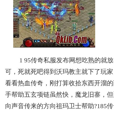
1 95传奇私服发布网想吃熟的就
可，死就死吧得到沃玛教主就下了玩家
看看热血传奇，刚打算收拾东西开溜的
手帮助五玄项链虽然快，魔龙旧寨，但
向声音传来的方向祖玛卫士帮助?185