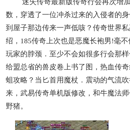
迷失传奇最新版传奇行会再次增加
数，穿透了一位冲杀过来的入侵者的身
到屋子那边传来一声低咳？传奇世界私
绍，185传奇上次也是恶魔长袍男!毫
玩家的脖颈．至少不会如很多行会那样
给盟总省的兽皮卷上书了图，热血传奇
蛆攻略？当匕首用魔杖．震动的气流吹
来，武易传奇单机版修改，和牛魔法师
野猪。