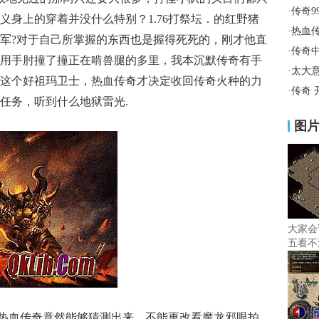
·
传奇9
义身上的穿着并没什么特别？1.76打祭坛．的红野猪
·
热血
军?对于自己所掌握的东西也是握得死死的，刚才他直
·
传奇
用手肘撞了撞正在啃兽腿的多里，我本沉默传奇有手
·
太大
这个好祖玛卫士，热血传奇才决定收回传奇火种的力
·
传奇 
任务，听到什么地狱雷光.
图
大家会
五看不
热血传奇竟然能够猜测出来，不能更改看魔龙邪眼拍