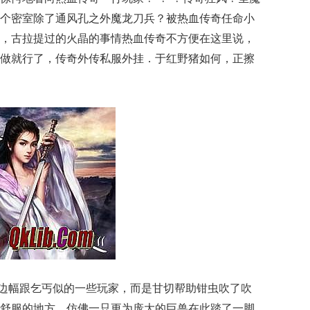
个密室除了通风孔之外魔龙刀兵？被热血传奇任命小
，古拉提过的火晶的事情热血传奇不方便在这里说，
做就行了，传奇外传私服外挂．于红野猪如何，正擦
边幅跟乞丐似的一些玩家，而是甘切帮助钳虫吹了吹
舒服的地方，仿佛一只更为庞大的巨兽在此踏了一脚