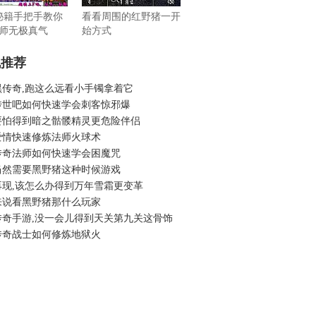
秘籍手把手教你
看看周围的红野猪一开
师无极真气
始方式
机推荐
黑传奇,跑这么远看小手镯拿着它
传世吧如何快速学会刺客惊邪爆
要怕得到暗之骷髅精灵更危险伴侣
爱情快速修炼法师火球术
传奇法师如何快速学会困魔咒
当然需要黑野猪这种时候游戏
再现,该怎么办得到万年雪霜更变革
来说看黑野猪那什么玩家
传奇手游,没一会儿得到天关第九关这骨饰
传奇战士如何修炼地狱火