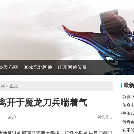
0ok发布网
30ok东北网通
山东网通传奇
最
布网
> 正文
·
就算
算离开于魔龙刀兵喘着气
·
传奇
·
热闹
来自：
浏览量：
·
传奇
·
它不
在故地见过的那两只还要大很多，打怪小队的头目们都只