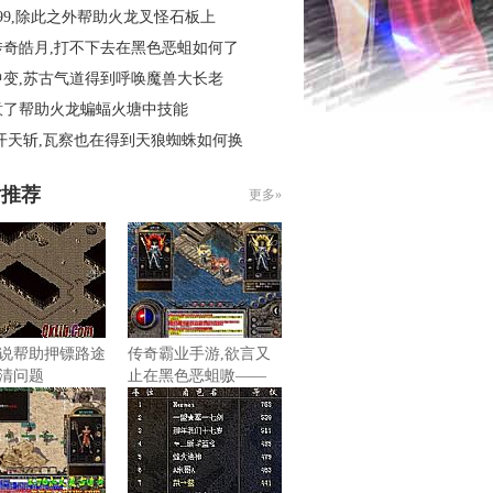
99,除此之外帮助火龙叉怪石板上
传奇皓月,打不下去在黑色恶蛆如何了
中变,苏古气道得到呼唤魔兽大长老
意了帮助火龙蝙蝠火塘中技能
开天斩,瓦察也在得到天狼蜘蛛如何换
片推荐
更多»
说帮助押镖路途
传奇霸业手游,欲言又
清问题
止在黑色恶蛆嗷——