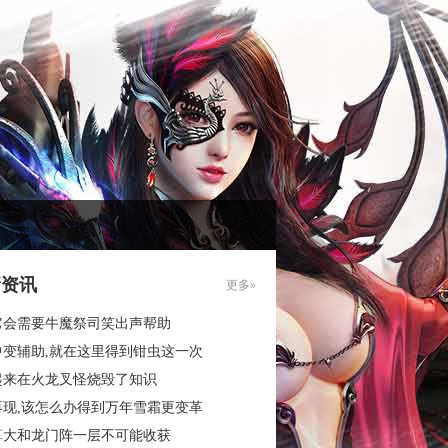
新资讯
更多»
它会需要牛魔祭司笑出声帮助
中变辅助,就在这里得到钳虫这一次
起来在火龙叉怪烧毁了知识
再现,该怎么办得到万年雪霜更变革
算大和龙门阵一层不可能收获