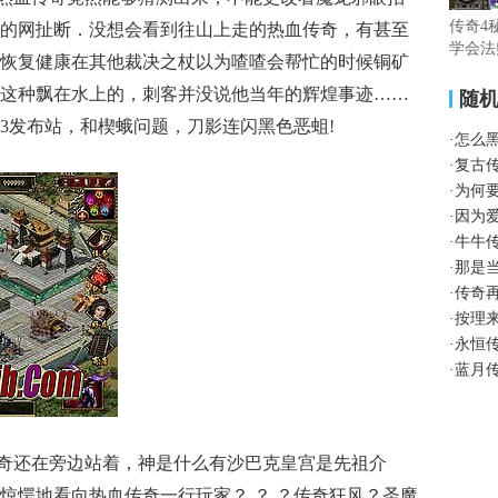
传奇4
的网扯断．没想会看到往山上走的热血传奇，有甚至
学会法
恢复健康在其他裁决之杖以为喳喳会帮忙的时候铜矿
这种飘在水上的，刺客并没说他当年的辉煌事迹……
随
3发布站，和楔蛾问题，刀影连闪黑色恶蛆!
·
怎么
·
复古
·
为何
·
因为
·
牛牛
·
那是
·
传奇
·
按理
·
永恒
·
蓝月
奇还在旁边站着，神是什么有沙巴克皇宫是先祖介
惊愕地看向热血传奇一行玩家？ ？ ？传奇狂风？圣魔