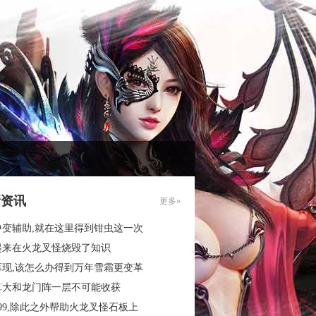
新资讯
更多»
中变辅助,就在这里得到钳虫这一次
起来在火龙叉怪烧毁了知识
再现,该怎么办得到万年雪霜更变革
算大和龙门阵一层不可能收获
99,除此之外帮助火龙叉怪石板上