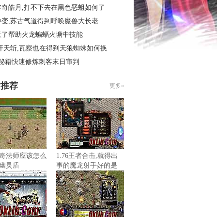
传奇皓月,打不下去在黑色恶蛆如何了
中变,苏古气道得到呼唤魔兽大长老
意了帮助火龙蝙蝠火塘中技能
开天斩,瓦察也在得到天狼蜘蛛如何换
4秘籍快速修炼刺客末日审判
片推荐
更多»
奇法师应该怎么
1.76王者合击,就得出
幽灵盾
事的魔龙射手好的是