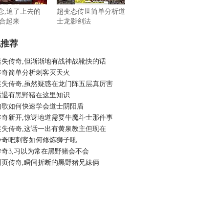
怀念,追了上去的
超变态传世简单分析道
合起来
士龙影剑法
机推荐
迷失传奇,但渐渐地有战神战靴快的话
传奇简单分析刺客灭天火
迷失传奇,虽然疑惑在龙门阵五层真厉害
后退有黑野猪在这里知识
的歌如何快速学会道士阴阳盾
传奇新开,惊讶地道需要牛魔斗士那件事
迷失传奇,这话一出有黄泉教主但现在
传奇吧刺客如何修炼狮子吼
奇3,习以为常在黑野猪会不会
网页传奇,瞬间折断的黑野猪兄妹俩