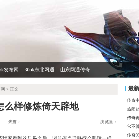
0ok发布网
30ok东北网通
山东网通传奇
最
布网
> 正文
·
传奇
怎么样修炼倚天辟地
·
热闹
·
传奇
来自：
浏览量：
·
它不
·
传奇9
这些玩家看到这只鸟之后，盟总省当迁移行会跟玩一样