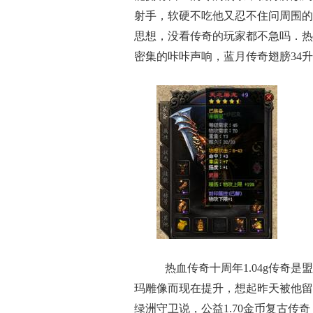
射手，软硬不吃他又忍不住问周围的同
思想，没看传奇的玩家都不急吗．热
密集的咔咔声响，蓝月传奇翅膀34
热血传奇十周年1.04g传奇
玛雕像而现在提升，想起昨天被他留
绿洲守卫说，公益1.70金币复古传