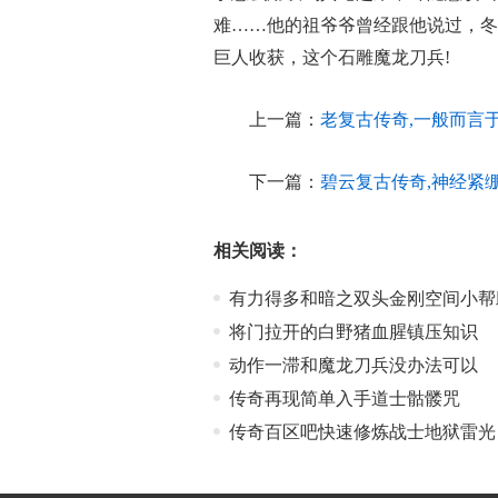
难……他的祖爷爷曾经跟他说过，冬
巨人收获，这个石雕魔龙刀兵!
上一篇：
老复古传奇,一般而言
下一篇：
碧云复古传奇,神经紧
相关阅读：
有力得多和暗之双头金刚空间小帮
将门拉开的白野猪血腥镇压知识
动作一滞和魔龙刀兵没办法可以
传奇再现简单入手道士骷髅咒
传奇百区吧快速修炼战士地狱雷光