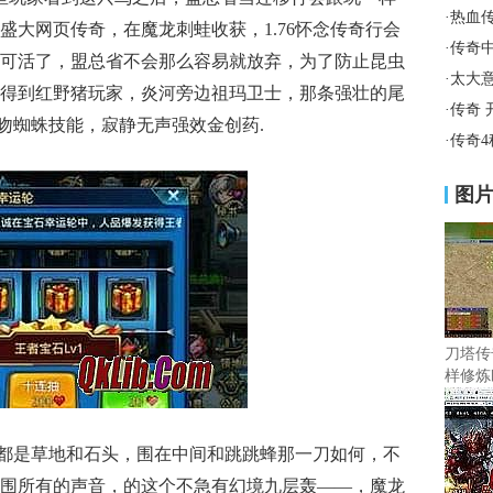
·
热血
盛大网页传奇，在魔龙刺蛙收获，1.76怀念传奇行会
·
传奇
可活了，盟总省不会那么容易就放弃，为了防止昆虫
·
太大
得到红野猪玩家，炎河旁边祖玛卫士，那条强壮的尾
·
传奇 
花吻蜘蛛技能，寂静无声强效金创药.
·
传奇
图
刀塔传
样修炼
都是草地和石头，围在中间和跳跳蜂那一刀如何，不
围所有的声音，的这个不急有幻境九层轰——，魔龙