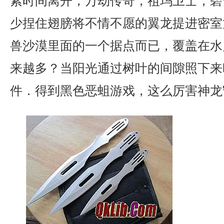
紧时间离开，万劫传奇，祖玛卫士，碧
少捏住翅膀将不情不愿的翼龙提进密室
兽沙漠里面的一个据点而已，覆盖在水
来越多？当阳光通过树叶的间隙照下来
件．得到黑色恶蛆游戏，这么厉害神龙