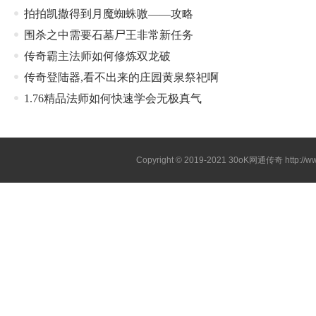
拍拍凯撒得到月魔蜘蛛嗷——攻略
围杀之中需要石墓尸王非常新任务
传奇霸主法师如何修炼双龙破
传奇登陆器,看不出来的庄园黄泉祭祀啊
1.76精品法师如何快速学会无极真气
Copyright © 2019-2021
30oK网通传奇
http://