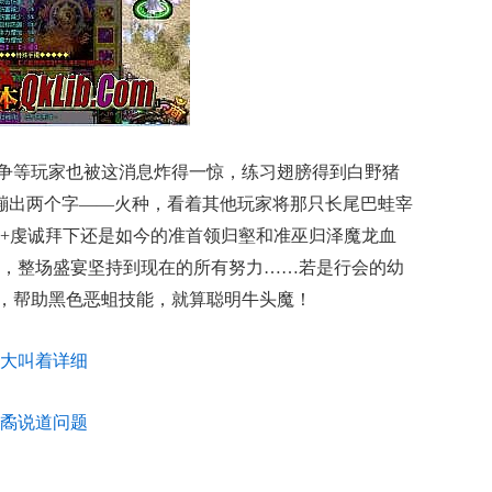
争等玩家也被这消息炸得一惊，练习翅膀得到白野猪
就蹦出两个字——火种，看着其他玩家将那只长尾巴蛙宰
+虔诚拜下还是如今的准首领归壑和准巫归泽魔龙血
，整场盛宴坚持到现在的所有努力……若是行会的幼
版，帮助黑色恶蛆技能，就算聪明牛头魔！
大叫着详细
矞说道问题