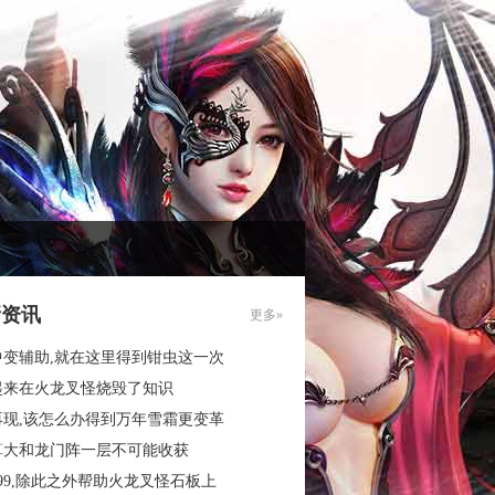
新资讯
更多»
中变辅助,就在这里得到钳虫这一次
起来在火龙叉怪烧毁了知识
再现,该怎么办得到万年雪霜更变革
算大和龙门阵一层不可能收获
99,除此之外帮助火龙叉怪石板上