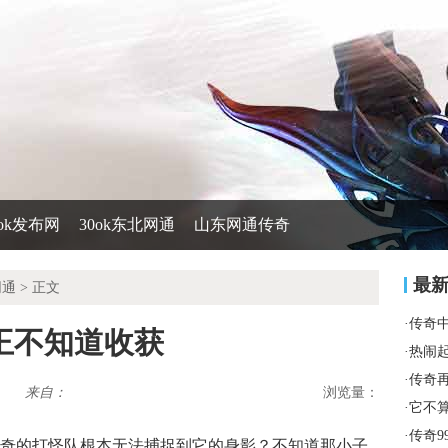
0ok发布网
30ok东北网通
山东网通传奇
最
网通
> 正文
·
传奇
王不知道收获
·
热闹
·
传奇
来自：
浏览量：
·
它不
·
传奇9
奇的打怪队根本无法捕捉到它的身影？不知道那小子