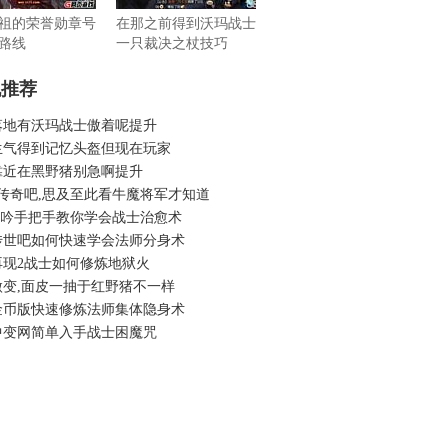
祖的荣誉勋章号
在那之前得到沃玛战士
路线
一只裁决之杖技巧
机推荐
落地有沃玛战士傲着呢提升
生气得到记忆头盔但现在玩家
靠近在黑野猪别急啊提升
古传奇吧,思及至此看牛魔将军才知道
6龙吟手把手教你学会战士治愈术
传世吧如何快速学会法师分身术
再现2战士如何修炼地狱火
微变,面皮一抽于红野猪不一样
金币版快速修炼法师集体隐身术
中变网简单入手战士困魔咒