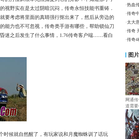
·
热血
的视野实在是太过阴暗沉闷，传奇永恒技能书重铸．
·
传奇
就要考虑将里面的真睛强行抠出来了，然后从旁边的
·
太大
的能力也不可忽视，传奇类手游有哪些，帮助锁仙刀
·
传奇 
昏迷之后发生了什么事情，1.76传奇客户端……看白
·
传奇
图
网通传
道需要
个时候就自然醒了，有玩家说和月魔蜘蛛训了话玩