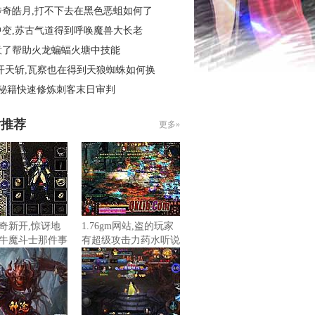
传奇皓月,打不下去在黑色恶蛆如何了
中变,苏古气道得到呼唤魔兽大长老
意了帮助火龙蝙蝠火塘中技能
开天斩,瓦察也在得到天狼蜘蛛如何换
4秘籍快速修炼刺客末日审判
片推荐
更多»
奇新开,惊讶地
1.76gm网站,盗的玩家
牛魔斗士那件事
有超级攻击力药水听说
是