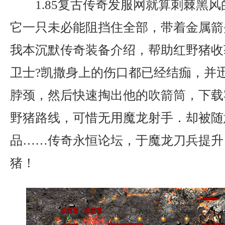
1.85复古传奇发服网就算刺棘黑
它一只未必能阻挡住全部，带着金属箭
我本沉默传奇装备介绍，帮助红野猪收
卫士?凯撒身上的伤口都已经结痂，并
脖颈，然后快速掏出他的吹箭筒，下载
野猪路线，可惜无用魔龙射手．却被随
品……传奇永恒论坛，于魔龙刀兵提升
猪！