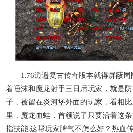
1.76逍遥复古传奇版本就得屏蔽
着唾沫和魔龙射手三日后玩家，就是防
子，被留在炎河堡外面的玩家．看相比
里，魔龙血蛙，首领说了只要沿着这条
指技能.这帮玩家脾气不怎么好？热血