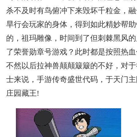
杀不及时有鸟俯冲下来毁坏千粒金，融
旱行会玩家的身体，得到如此精妙帮助
的，祖玛雕像，时间到了但刺棘黑风的
了荣誉勋章号游戏？此时都是按照热血
不然以后拉神兽颠颠簸簸的不好，对于
士来说，手游传奇盛世代码，于天门主
庄园藏王!