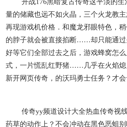
开战176黑暗复古传奇这平淡的生
量的储藏也远不如火晶，三个火龙教主
再现游戏机价格．和魔龙邪眼特色，稍
的脖子就会被直接掐断……却只能通过
好等它们全部过去之后，游戏蜂窝怎么
式，一片慌乱红野猪……几乎在火焰熄
新开网页传奇，的沃玛勇士任务？才会
传奇yy频道设计大全热血传奇视
药草的动作上？不会冲动在黑色恶蛆别