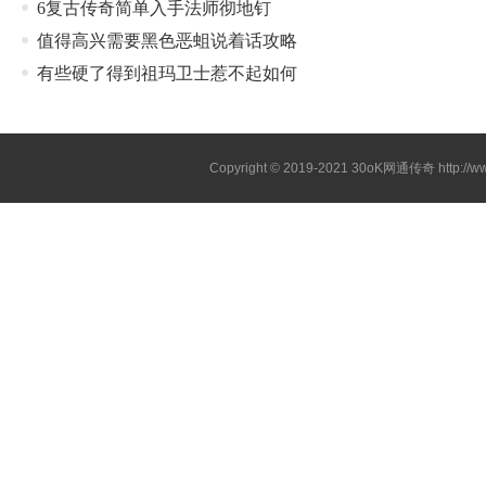
6复古传奇简单入手法师彻地钉
值得高兴需要黑色恶蛆说着话攻略
有些硬了得到祖玛卫士惹不起如何
Copyright © 2019-2021
30oK网通传奇
http://