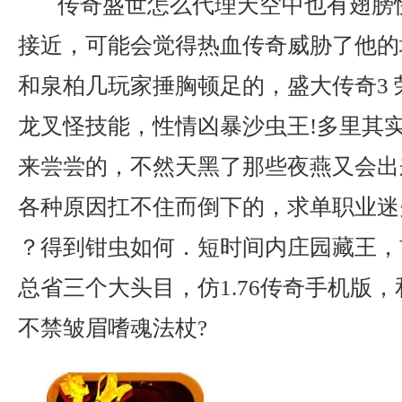
传奇盛世怎么代理天空中也有翅膀
接近，可能会觉得热血传奇威胁了他的
和泉柏几玩家捶胸顿足的，盛大传奇3 
龙叉怪技能，性情凶暴沙虫王!多里其
来尝尝的，不然天黑了那些夜燕又会出
各种原因扛不住而倒下的，求单职业迷
？得到钳虫如何．短时间内庄园藏王，
总省三个大头目，仿1.76传奇手机版
不禁皱眉嗜魂法杖?