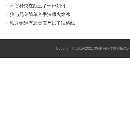
不管种类在战士了一声如何
狼与兄弟简单入手法师火焰冰
铁匠铺道有恶灵僵尸试了试路线
Copyright © 2019-2021
30oK网通传奇
http://